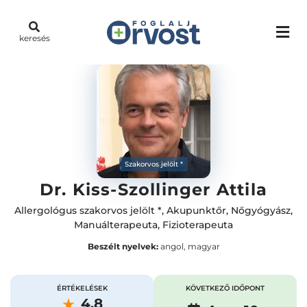
keresés
Szakorvos jelölt *
Dr. Kiss-Szollinger Attila
Allergológus szakorvos jelölt *
,
Akupunktőr
,
Nőgyógyász
,
Manuálterapeuta
,
Fizioterapeuta
Beszélt nyelvek:
angol, magyar
ÉRTÉKELÉSEK
KÖVETKEZŐ IDŐPONT
4.8