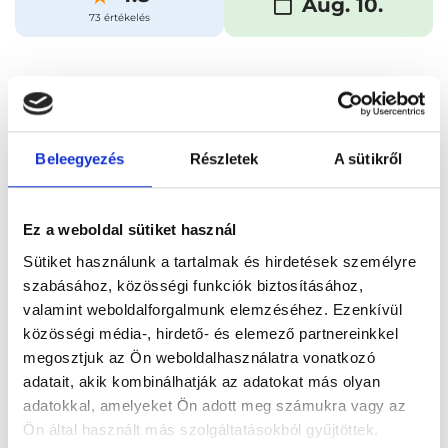
Aug. 10.
73 értékelés
Időpontfoglalás
Adatok
Vélemények
Foglalj időpontot
Beleegyezés
Részletek
A sütikről
Összes szakterület
Élelmiszer allergia kezelése
Ez a weboldal sütiket használ
Sütiket használunk a tartalmak és hirdetések személyre
szabásához, közösségi funkciók biztosításához,
valamint weboldalforgalmunk elemzéséhez. Ezenkívül
közösségi média-, hirdető- és elemező partnereinkkel
megosztjuk az Ön weboldalhasználatra vonatkozó
Főoldal
Orvosok
Akupunktőr
adatait, akik kombinálhatják az adatokat más olyan
adatokkal, amelyeket Ön adott meg számukra vagy az
Akupunktőr, Győr
Dr. Kiss-Szollinger Attila
Ön által használt más szolgáltatásokból gyűjtöttek.