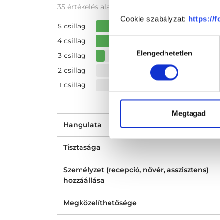
35 értékelés alapján
Cookie szabályzat:
https://
5 csillag
4 csillag
Hozzájárulás
Elengedhetetlen
kiválasztása
3 csillag
2 csillag
1 csillag
Megtagad
Hangulata
Tisztasága
Személyzet (recepció, nővér, asszisztens)
hozzáállása
Megközelíthetősége