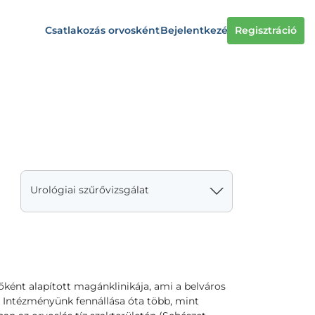
Csatlakozás orvosként
Bejelentkezés
Regisztráció
Urológiai szűrővizsgálat
őként alapított magánklinikája, ami a belváros
t. Intézményünk fennállása óta több, mint