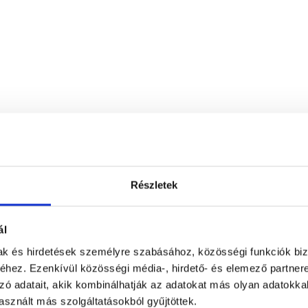
Ars Medica Magánkórház
Részletek
1052
Budapest, V. kerület
,
Petőfi Sándor 
ál
ház vélemények
mak és hirdetések személyre szabásához, közösségi funkciók biz
hez. Ezenkívül közösségi média-, hirdető- és elemező partner
zó adatait, akik kombinálhatják az adatokat más olyan adatokka
sznált más szolgáltatásokból gyűjtöttek.
Anonym