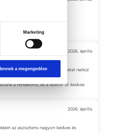
dőpont korrekt megbeszélése.
Marketing
2026. április
dennek a megengedése
zéltük a tovább Teendőket.Feltétel nelkül
stunk a rendelőről, és a doktor úr kedves
2026. április
ekben az aszisztens nagyon kedves és