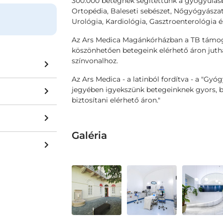
300.000 betegnek segítettünk a gyógyulásba
Ortopédia, Baleseti sebészet, Nőgyógyászat,
Urológia, Kardiológia, Gasztroenterológia 
Az Ars Medica Magánkórházban a TB támog
köszönhetően betegeink elérhető áron jut
színvonalhoz.
Az Ars Medica - a latinból fordítva - a "Gyó
jegyében igyekszünk betegeinknek gyors, bi
biztosítani elérhető áron."
Galéria