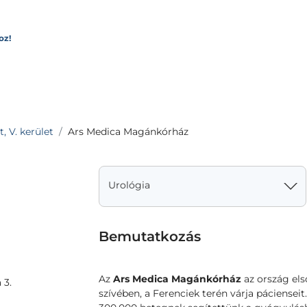
oz!
, V. kerület
Ars Medica Magánkórház
Urológia
Bemutatkozás
Az
Ars Medica Magánkórház
az ország els
 3.
szívében, a Ferenciek terén várja páciensei