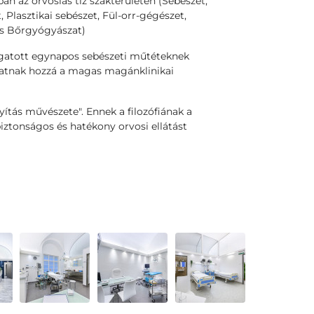
n az orvoslás tíz szakterületén (Sebészet,
 Plasztikai sebészet, Fül-orr-gégészet,
és Bőrgyógyászat)
atott egynapos sebészeti műtéteknek
hatnak hozzá a magas magánklinikai
gyítás művészete". Ennek a filozófiának a
ztonságos és hatékony orvosi ellátást