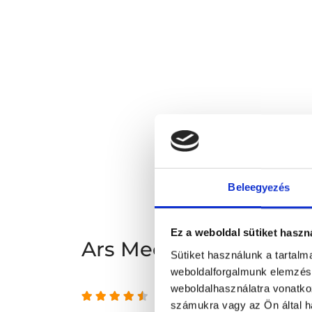
Beleegyezés
Ez a weboldal sütiket haszn
Ars Medica Magánkór
Sütiket használunk a tartal
weboldalforgalmunk elemzésé
weboldalhasználatra vonatko
4.51 az 5-ből
számukra vagy az Ön által ha