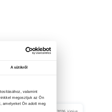
A sütikről
utca 3.
tosításához, valamint
einkkel megosztjuk az Ön
l, amelyeket Ön adott meg
2026. június