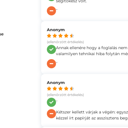
segítőkész volt.
-
Anonym
se
(ellenőrzött értékelés)
Annak ellenére hogy a foglalás nem 
valamilyen tehnikai hiba folytán m
-
Anonym
(ellenőrzött értékelés)
-
Kétszer kellett várjak a végén: egys
kézzel írt papírját az asszisztens b