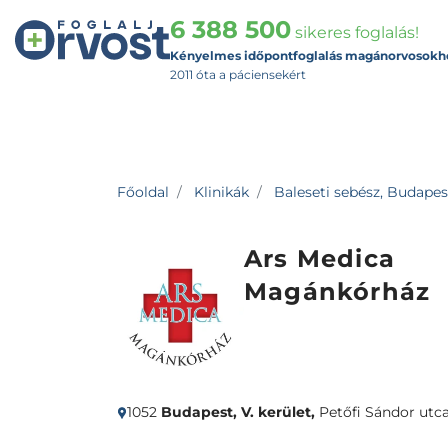
6 388 500
sikeres foglalás!
Kényelmes időpontfoglalás magánorvosokh
2011 óta a páciensekért
Főoldal
Klinikák
Baleseti sebész, Budapest
Ars Medica
Magánkórház
1052
Budapest, V. kerület,
Petőfi Sándor utca