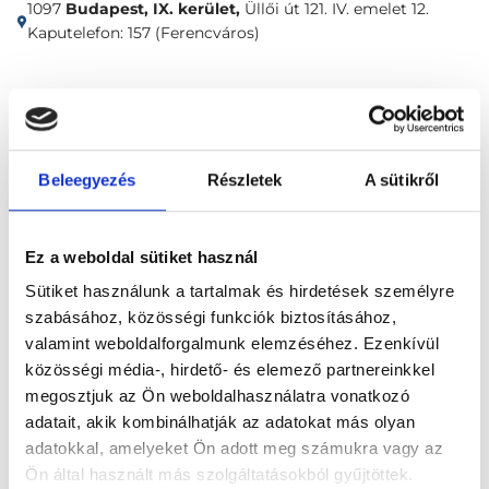
1097
Budapest, IX. kerület,
Üllői út 121. IV. emelet 12.
Kaputelefon: 157 (Ferencváros)
Időpontfoglalás
Adatok
Vélemények
Foglalj időpontot
Beleegyezés
Részletek
A sütikről
Nőgyógyászat
Fogamzásgátló tabletta online felírása rövid telefonos konzultációval
Ez a weboldal sütiket használ
Sütiket használunk a tartalmak és hirdetések személyre
szabásához, közösségi funkciók biztosításához,
valamint weboldalforgalmunk elemzéséhez. Ezenkívül
közösségi média-, hirdető- és elemező partnereinkkel
megosztjuk az Ön weboldalhasználatra vonatkozó
Főoldal
Klinikák
adatait, akik kombinálhatják az adatokat más olyan
adatokkal, amelyeket Ön adott meg számukra vagy az
Nőgyógyász, Budapest, IX. kerület
Ön által használt más szolgáltatásokból gyűjtöttek.