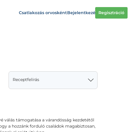
Csatlakozás orvosként
Bejelentkezés
Regisztráció
Receptfelírás
vé válás támogatása a várandósság kezdetétől
ogy a hozzánk forduló családok magabiztosan,