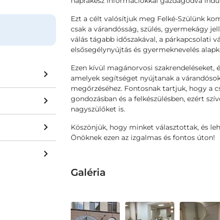
naprakész információkkal gazdagodva indulj
Ezt a célt valósítjuk meg Felké-Szülünk ko
csak a várandósság, szülés, gyermekágy jel
válás tágabb időszakával, a párkapcsolati 
elsősegélynyújtás és gyermeknevelés alapké
Ezen kívül magánorvosi szakrendeléseket, 
amelyek segítséget nyújtanak a várandósok
megőrzéséhez. Fontosnak tartjuk, hogy a c
gondozásban és a felkészülésben, ezért szív
nagyszülőket is.
Köszönjük, hogy minket választottak, és le
Önöknek ezen az izgalmas és fontos úton!
Galéria