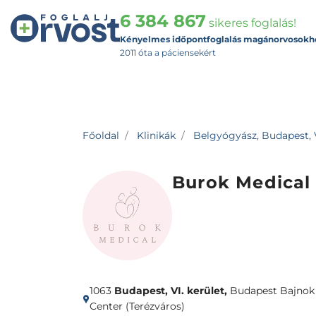
6 384 867
sikeres foglalás!
Kényelmes időpontfoglalás magánorvosokh
2011 óta a páciensekért
Főoldal
Klinikák
Belgyógyász, Budapest, V
Burok Medical
1063
Budapest, VI. kerület,
Budapest Bajnok 
Center (Terézváros)