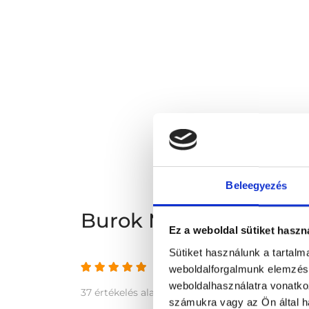
Beleegyezés
Burok Medical vélem
Ez a weboldal sütiket haszn
Sütiket használunk a tartal
4.8 az 5-ből
weboldalforgalmunk elemzésé
weboldalhasználatra vonatko
37 értékelés alapján
számukra vagy az Ön által ha