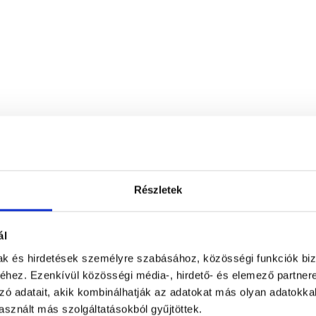
Burok Medical
1063
Budapest, VI. kerület
,
Budapest Baj
Részletek
ények
ál
mak és hirdetések személyre szabásához, közösségi funkciók biz
hez. Ezenkívül közösségi média-, hirdető- és elemező partner
Anonym
zó adatait, akik kombinálhatják az adatokat más olyan adatokka
sznált más szolgáltatásokból gyűjtöttek.