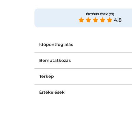
ÉRTÉKELÉSEK
(37)
4.8
Időpontfoglalás
Bemutatkozás
Térkép
Értékelések