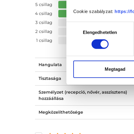
5 csillag
Cookie szabályzat:
https://
4 csillag
3 csillag
Hozzájárulás
2 csillag
Elengedhetetlen
kiválasztása
1 csillag
Hangulata
Megtagad
Tisztasága
Személyzet (recepció, nővér, asszisztens)
hozzáállása
Megközelíthetősége