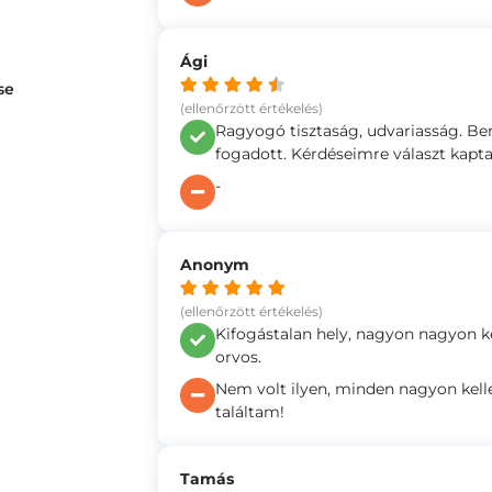
Ági
se
(ellenőrzött értékelés)
Ragyogó tisztaság, udvariasság. Be
fogadott. Kérdéseimre választ kapt
-
Anonym
(ellenőrzött értékelés)
Kifogástalan hely, nagyon nagyon k
orvos.
Nem volt ilyen, minden nagyon kel
találtam!
Tamás