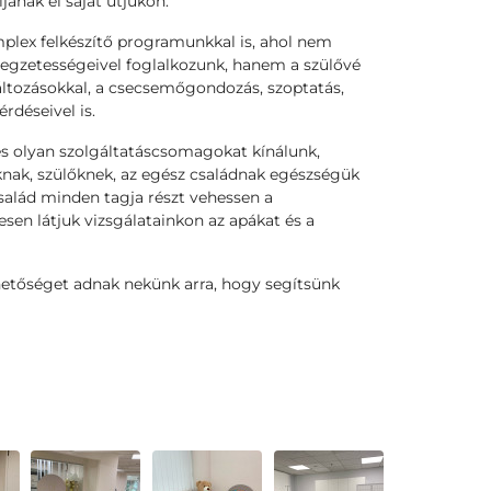
anak el saját útjukon.
mplex felkészítő programunkkal is, ahol nem
legzetességeivel foglalkozunk, hanem a szülővé
változásokkal, a csecsemőgondozás, szoptatás,
rdéseivel is.
és olyan szolgáltatáscsomagokat kínálunk,
nak, szülőknek, az egész családnak egészségük
salád minden tagja részt vehessen a
esen látjuk vizsgálatainkon az apákat és a
hetőséget adnak nekünk arra, hogy segítsünk