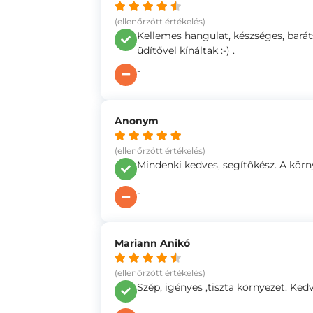
(ellenőrzött értékelés)
Kellemes hangulat, készséges, barát
üdítővel kínáltak :-) .
-
Anonym
(ellenőrzött értékelés)
Mindenki kedves, segítőkész. A kör
-
Mariann Anikó
(ellenőrzött értékelés)
Szép, igényes ,tiszta környezet. Ked