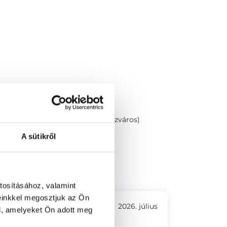
nok utca 13. Bajnok Center (Terézváros)
A sütikről
tosításához, valamint
einkkel megosztjuk az Ön
2026. július
l, amelyeket Ön adott meg