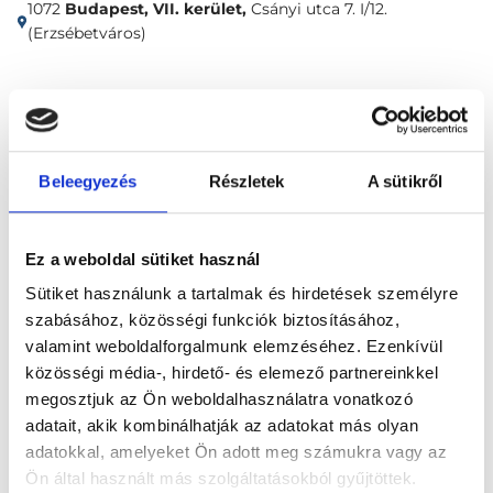
1072
Budapest, VII. kerület,
Csányi utca 7. I/12.
(Erzsébetváros)
Időpontfoglalás
Adatok
Vélemények
Foglalj időpontot
Beleegyezés
Részletek
A sütikről
Pszichológia
Autogén tréning
Ez a weboldal sütiket használ
Sütiket használunk a tartalmak és hirdetések személyre
szabásához, közösségi funkciók biztosításához,
valamint weboldalforgalmunk elemzéséhez. Ezenkívül
közösségi média-, hirdető- és elemező partnereinkkel
megosztjuk az Ön weboldalhasználatra vonatkozó
Főoldal
Klinikák
adatait, akik kombinálhatják az adatokat más olyan
adatokkal, amelyeket Ön adott meg számukra vagy az
Addiktológus, Budapest, VII. kerület
Ön által használt más szolgáltatásokból gyűjtöttek.