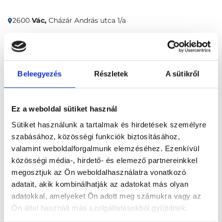
2600
Vác,
Cházár András utca 1/a
Időpontfoglalás
Adatok
Vélemények
Beleegyezés
Részletek
A sütikről
Foglalj időpontot
Ez a weboldal sütiket használ
Radiológia
Emlő ultrahang vizsgálat (35+)
Sütiket használunk a tartalmak és hirdetések személyre
szabásához, közösségi funkciók biztosításához,
valamint weboldalforgalmunk elemzéséhez. Ezenkívül
közösségi média-, hirdető- és elemező partnereinkkel
megosztjuk az Ön weboldalhasználatra vonatkozó
adatait, akik kombinálhatják az adatokat más olyan
Főoldal
Klinikák
Diagnoszta, Vác
adatokkal, amelyeket Ön adott meg számukra vagy az
Ön által használt más szolgáltatásokból gyűjtöttek.
Dr. Gurvitz Yair Mammográfiás Magánrendelése