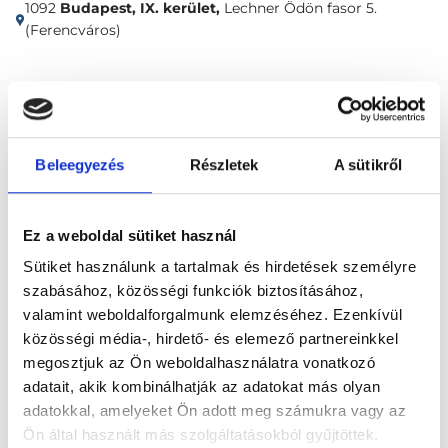
1092
Budapest, IX. kerület,
Lechner Ödön fasor 5.
(Ferencváros)
Időpontfoglalás
Adatok
Vélemények
Foglalj időpontot
Beleegyezés
Részletek
A sütikről
Radiológia
Emlő ultrahang
Ez a weboldal sütiket használ
Sütiket használunk a tartalmak és hirdetések személyre
szabásához, közösségi funkciók biztosításához,
valamint weboldalforgalmunk elemzéséhez. Ezenkívül
közösségi média-, hirdető- és elemező partnereinkkel
megosztjuk az Ön weboldalhasználatra vonatkozó
Főoldal
Klinikák
adatait, akik kombinálhatják az adatokat más olyan
adatokkal, amelyeket Ön adott meg számukra vagy az
Belgyógyász, Budapest, IX. kerület
Ön által használt más szolgáltatásokból gyűjtöttek.