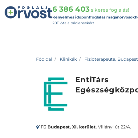
6 386 403
sikeres foglalás!
Kényelmes időpontfoglalás magánorvosokh
2011 óta a páciensekért
Főoldal
Klinikák
Fizioterapeuta, Budapest,
EntiTárs
Egészségközp
1113
Budapest, XI. kerület,
Villányi út 22/A.