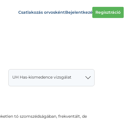
Csatlakozás orvosként
Bejelentkezés
Regisztráció
UH Has-kismedence vizsgálat
ketlen tó szomszédságában, frekventált, de