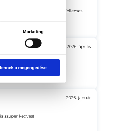
ecepciós. Gyors időpontfoglalás. Kellemes
Marketing
2026. április
lasom, de megis időben elláttak.
dennek a megengedése
2026. január
is szuper kedves!