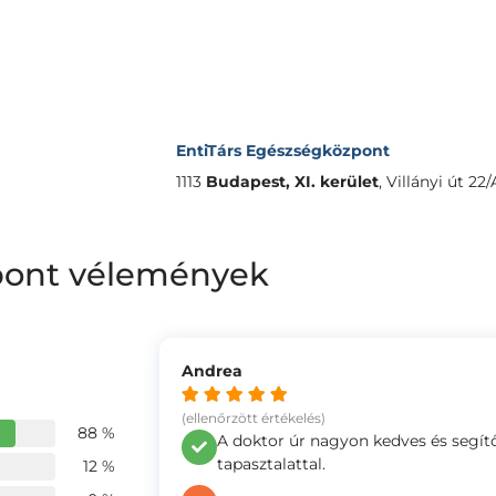
EntiTárs Egészségközpont
1113
Budapest, XI. kerület
,
Villányi út 22/
pont vélemények
Andrea
(ellenőrzött értékelés)
88 %
A doktor úr nagyon kedves és segít
tapasztalattal.
12 %