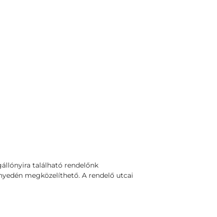
állónyira található rendelőnk
nyedén megközelíthető. A rendelő utcai