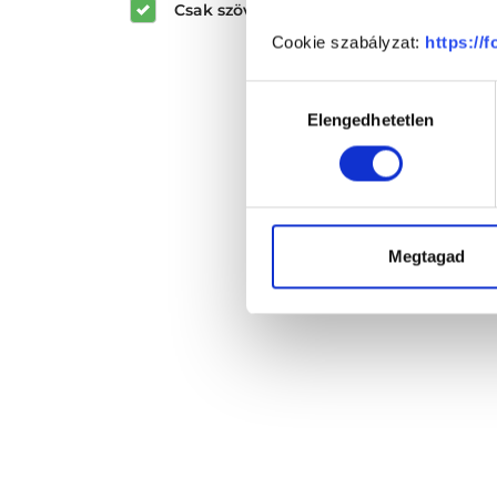
Csak szöveges értékelések megjeleníté
Cookie szabályzat:
https://
Hozzájárulás
Elengedhetetlen
kiválasztása
Megtagad