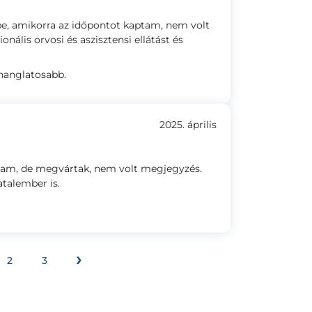
e, amikorra az időpontot kaptam, nem volt
onális orvosi és aszisztensi ellátást és
 hanglatosabb.
2025. április
ltam, de megvártak, nem volt megjegyzés.
atalember is.
›
2
3