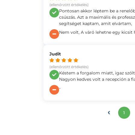
(ellenőrzött értékelés)
Pontosan akkor léptem be a renelőb
csúszás. Azt a maximális és professzi
segítséget kaptam, amit elvártam,
Nem volt, A váró lehetne egy kicsit
Judit
(ellenőrzött értékelés)
Késtem a forgalom miatt, igaz szó
Nagyon kedves volt a recepción a fi
-
‹
1