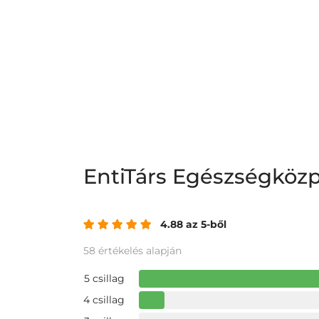
EntiTárs Egészségköz
4.88 az 5-ből
58 értékelés alapján
5 csillag
4 csillag