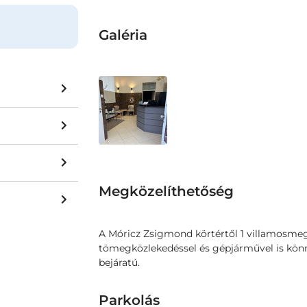
Galéria
Megközelíthetőség
A Móricz Zsigmond körtértől 1 villamosmeg
tömegközlekedéssel és gépjárművel is kön
bejáratú.
Parkolás