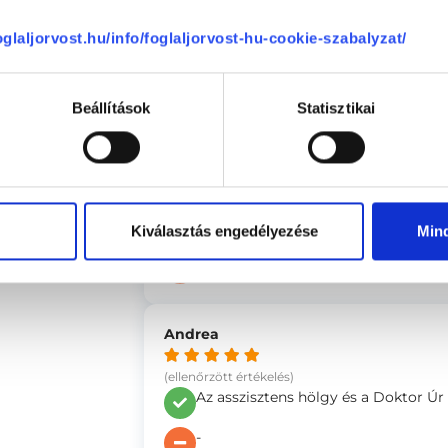
se
(ellenőrzött értékelés)
Tiszta rendelő, kedves segítőkész r
foglaljorvost.hu/info/foglaljorvost-hu-cookie-szabalyzat/
hangulat.
-
Beállítások
Statisztikai
Nikoletta
(ellenőrzött értékelés)
A rendszerükbe nem ment at a fogla
Kiválasztás engedélyezése
Min
-
Andrea
(ellenőrzött értékelés)
Az asszisztens hölgy és a Doktor Úr 
-