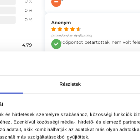
-
0 %
0 %
0 %
Anonym
(ellenőrzött értékelés)
Időpontot betartották, nem volt fel
4.79
-
4.95
4.98
Gábor
Részletek
(ellenőrzött értékelés)
4.79
Barátságos fogadtatás, kellemes kör
ál
-
mak és hirdetések személyre szabásához, közösségi funkciók biz
hez. Ezenkívül közösségi média-, hirdető- és elemező partner
zó adatait, akik kombinálhatják az adatokat más olyan adatokka
Anonym
sznált más szolgáltatásokból gyűjtöttek.