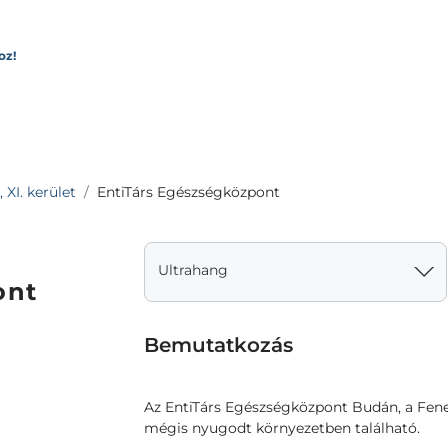
oz!
 XI. kerület
EntiTárs Egészségközpont
Ultrahang
ont
Bemutatkozás
Az EntiTárs Egészségközpont Budán, a Fene
mégis nyugodt környezetben található.