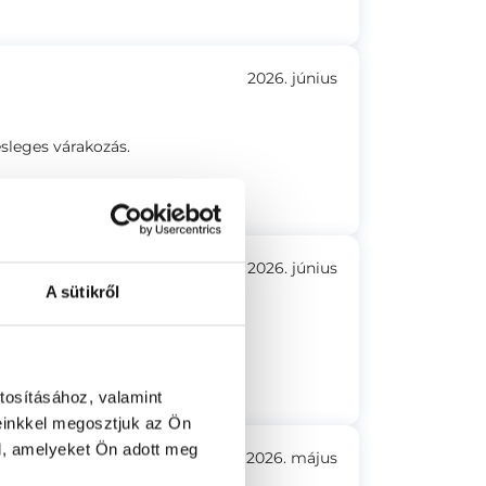
2026. június
esleges várakozás.
2026. június
A sütikről
nyezet.nem kellett várakozni.
tosításához, valamint
einkkel megosztjuk az Ön
l, amelyeket Ön adott meg
2026. május