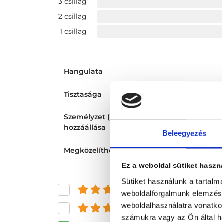
3 csillag
2 csillag
1 csillag
Hangulata
Tisztasága
Személyzet (recepció, nővér, asszisztens)
hozzáállása
Beleegyezés
Megközelíthetősége
Ez a weboldal sütiket haszn
Sütiket használunk a tartal
és felette
weboldalforgalmunk elemzésé
weboldalhasználatra vonatko
és felette
számukra vagy az Ön által ha