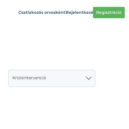
Csatlakozás orvosként
Bejelentkezés
Regisztráció
Krízisintervenció