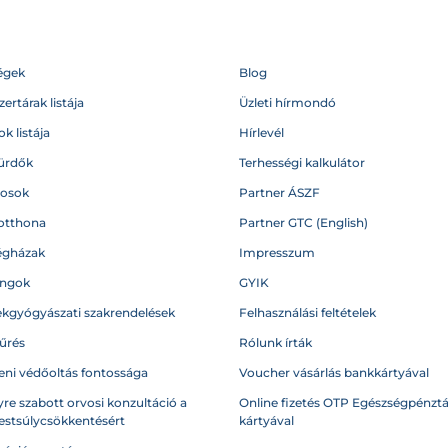
égek
Blog
ertárak listája
Üzleti hírmondó
k listája
Hírlevél
ürdők
Terhességi kalkulátor
vosok
Partner ÁSZF
otthona
Partner GTC (English)
égházak
Impresszum
angok
GYIK
kgyógyászati szakrendelések
Felhasználási feltételek
űrés
Rólunk írták
eni védőoltás fontossága
Voucher vásárlás bankkártyával
re szabott orvosi konzultáció a
Online fizetés OTP Egészségpénztá
testsúlycsökkentésért
kártyával