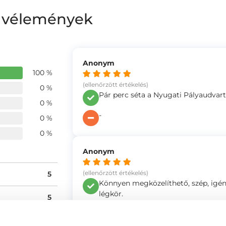
ő vélemények
Anonym
100 %
(ellenőrzött értékelés)
0 %
Pár perc séta a Nyugati Pályaudvart
0 %
-
0 %
0 %
Anonym
(ellenőrzött értékelés)
5
Könnyen megközelíthető, szép, igény
légkör.
5
-
5