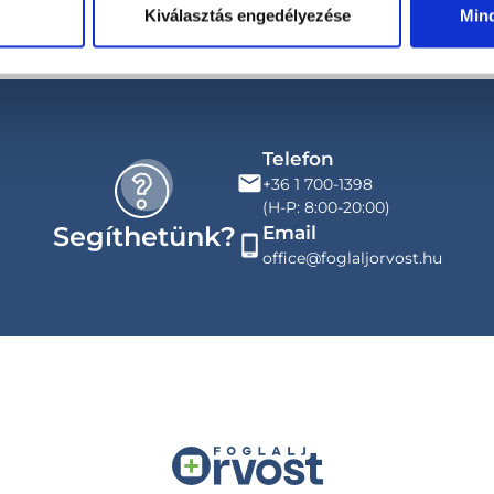
Kiválasztás engedélyezése
Min
Telefon
+36 1 700-1398
(H-P: 8:00-20:00)
Segíthetünk?
Email
office@foglaljorvost.hu