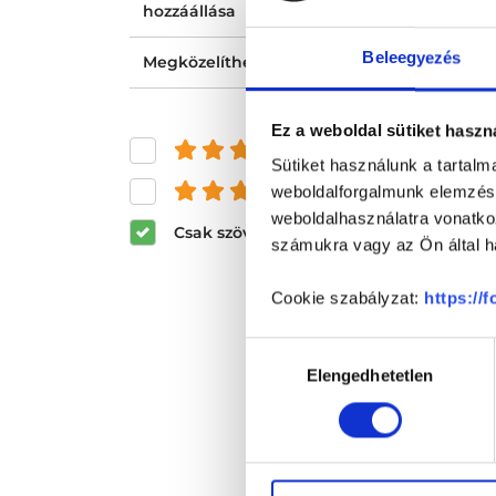
hozzáállása
Beleegyezés
Megközelíthetősége
Ez a weboldal sütiket haszn
és felette
Sütiket használunk a tartal
és felette
weboldalforgalmunk elemzésé
weboldalhasználatra vonatko
Csak szöveges értékelések megjeleníté
számukra vagy az Ön által ha
Cookie szabályzat:
https://
Hozzájárulás
Elengedhetetlen
kiválasztása