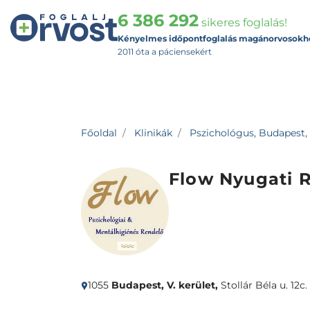
6 386 292
sikeres foglalás!
Kényelmes időpontfoglalás magánorvosokh
2011 óta a páciensekért
Főoldal
Klinikák
Pszichológus, Budapest, 
Flow Nyugati 
1055
Budapest, V. kerület,
Stollár Béla u. 12c. 