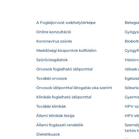
A Foglaljorvost webhelytérképe
Betegs
Online konzultáció
Gyógysz
Koronavírus szűrés
Biobolto
Meddőségi központok külföldön
Gyógyf
Szűrővizsgálatok
Házior
Orvosok foglalható időponttal
Idősek 
További orvosok
Egészs
Orvosok időponttal látogatás oka szerint
Sóbarl
Klinikák foglalható időponttal
Gyerme
További klinikák
HPV-sz
Állami klinikák listája
HPV ell
Állami fogászati rendelők
Személy
tartós 
Dietetikusok