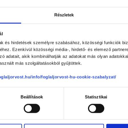
Anonym
Részletek
4.93
(ellenőrzött értékelés)
Nagyon tetszett a hely kialakítása, 
ál
bevilágította. A szoba letisztults
volt otthon éreznem magam.
mak és hirdetések személyre szabásához, közösségi funkciók biz
-
hez. Ezenkívül közösségi média-, hirdető- és elemező partner
zó adatait, akik kombinálhatják az adatokat más olyan adatokka
se
sznált más szolgáltatásokból gyűjtöttek.
Péter
foglaljorvost.hu/info/foglaljorvost-hu-cookie-szabalyzat/
(ellenőrzött értékelés)
Nagyon tetszik, frissen felújított, 
megközelíthető rendelő a Nyugati me
Beállítások
Statisztikai
kellemes várakozó, és ami nekem n
cipőkanál :)
-