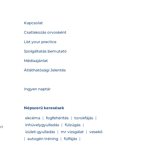
Kapcsolat
Csatlakozás orvosként
List your practice
Szolgáltatás bemutató
Médiaajánlat
Átláthatósági Jelentés
Ingyen naptár
Népszerű keresések
ekcéma
|
fogfehérítés
|
torokfájás
|
ínhüvelygyulladás
|
fülzúgás
|
ri
izületi gyulladás
|
mr vizsgálat
|
vesekő
|
autogén tréning
|
fülfájás
|