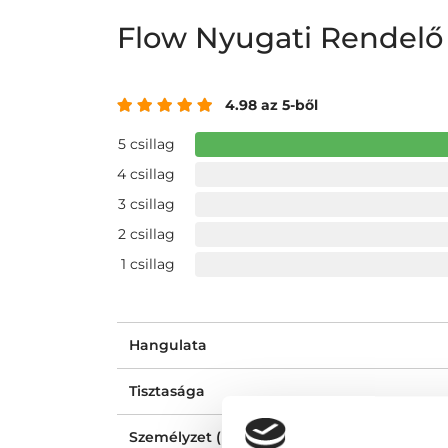
Flow Nyugati Rendel
4.98 az 5-ből
5 csillag
4 csillag
3 csillag
2 csillag
1 csillag
Hangulata
Tisztasága
Személyzet (recepció, nővér, asszisztens)