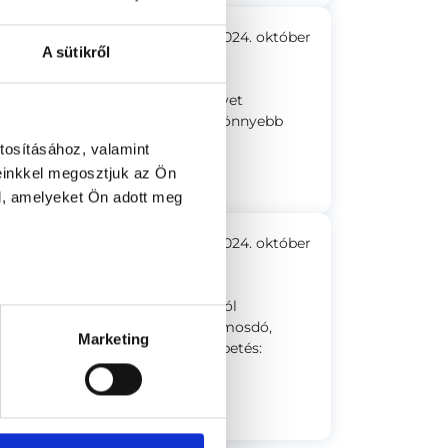
2024. október
A sütikről
a sok természetes fény, ami a helyet
ága nyugalmat sugárzott, amiben könnyebb
tosításához, valamint
einkkel megosztjuk az Ön
l, amelyeket Ön adott meg
2024. október
minden nagyon modern és tiszta. Jól
llett, lifttel. A rendelőben van mosdó,
Marketing
agyon fontos és kellemes meglepetés: