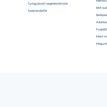
Menstru
Gyógyászati segédeszközök
BMI kal
Szakrendelők
Belépé
Adatkez
Foglalj
Miért 
Magunk