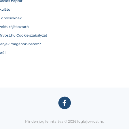
ációs naptár
kulátor
s orvosoknak
elési tájékoztató
Orvost.hu Cookie szabályzat
menjek magánorvoshoz?
ról
Minden jog fenntartva © 2026 foglaljorvost.hu