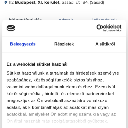
1112
Budapest, XI. kerület,
Sasadi út 184. (Sasad)
Időpontfoglalás
Adatok
Vélemények
Foglalj időpontot
Beleegyezés
Részletek
A sütikről
Összes szakterület
Ez a weboldal sütiket használ
Sütiket használunk a tartalmak és hirdetések személyre
szabásához, közösségi funkciók biztosításához,
valamint weboldalforgalmunk elemzéséhez. Ezenkívül
közösségi média-, hirdető- és elemező partnereinkkel
megosztjuk az Ön weboldalhasználatra vonatkozó
Főoldal
Klinikák
adatait, akik kombinálhatják az adatokat más olyan
adatokkal, amelyeket Ön adott meg számukra vagy az
Bőrgyógyász, Budapest, XI. kerület
Ön által használt más szolgáltatásokból gyűjtöttek.
Főnix Medical Center