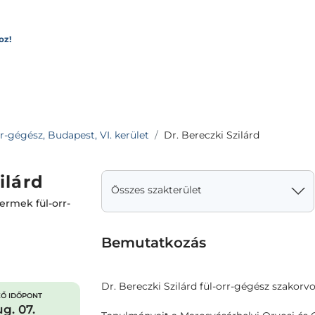
oz!
r-gégész, Budapest, VI. kerület
Dr. Bereczki Szilárd
ilárd
Összes szakterület
ermek fül-orr-
Bemutatkozás
Dr. Bereczki Szilárd fül-orr-gégész szakor
Ő IDŐPONT
g. 07.