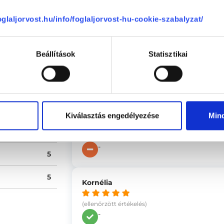
Attila
foglaljorvost.hu/info/foglaljorvost-hu-cookie-szabalyzat/
(ellenőrzött értékelés)
100 %
Precizitás, elmagyarázás. Beavatkoz
0 %
-
Beállítások
Statisztikai
0 %
0 %
Veronika
0 %
(ellenőrzött értékelés)
Kiválasztás engedélyezése
Min
Dr. Bereczki Szilárd kedves, empati
ége
4.97
mindenről informált a kezelés előtt,
-
5
5
Kornélia
(ellenőrzött értékelés)
-