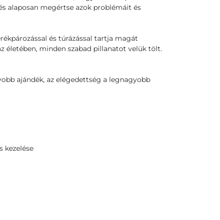
, és alaposan megértse azok problémáit és
erékpározással és túrázással tartja magát
z életében, minden szabad pillanatot velük tölt.
yobb ajándék, az elégedettség a legnagyobb
s kezelése