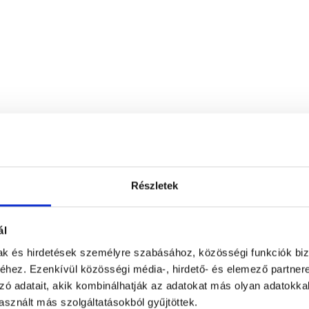
Részletek
Árvai Medical Center
ál
1165
Budapest, XVI. kerület
,
Nyílhegy u. 
mak és hirdetések személyre szabásához, közösségi funkciók biz
d vélemények
hez. Ezenkívül közösségi média-, hirdető- és elemező partner
zó adatait, akik kombinálhatják az adatokat más olyan adatokka
sznált más szolgáltatásokból gyűjtöttek.