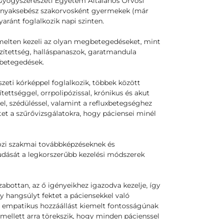
Gyógyszerészeti Egyetem Általános Orvosi
ej-nyaksebész szakorvosként gyermekek (már
yaránt foglalkozik napi szinten.
emelten kezeli az olyan megbetegedéseket, mint
zítettség, halláspanaszok, garatmandula
gbetegedések.
zeti kórképpel foglalkozik, többek között
tettséggel, orrpolipózissal, krónikus és akut
l, szédüléssel, valamint a refluxbetegséghez
tet a szűrővizsgálatokra, hogy páciensei minél
özi szakmai továbbképzéseknek és
dását a legkorszerűbb kezelési módszerek
abottan, az ő igényeikhez igazodva kezelje, így
y hangsúlyt fektet a páciensekkel való
z empatikus hozzáállást kiemelt fontosságúnak
mellett arra törekszik, hogy minden pácienssel