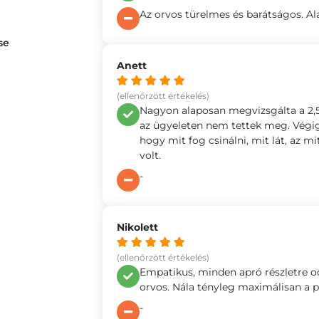
Az orvos türelmes és barátságos. Ala
se
Anett
(ellenőrzött értékelés)
Nagyon alaposan megvizsgálta a 2,5 
az ügyeleten nem tettek meg. Végig
hogy mit fog csinálni, mit lát, az mi
volt.
-
Nikolett
(ellenőrzött értékelés)
Empatikus, minden apró részletre o
orvos. Nála tényleg maximálisan a p
-