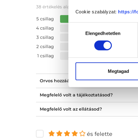
38 értékelés alapján
Cookie szabályzat:
https://
5 csillag
Hozzájárulás
4 csillag
Elengedhetetlen
kiválasztása
3 csillag
2 csillag
1 csillag
Megtagad
Orvos hozzáállása, figyelmessége, kedvess
Megfelelő volt a tájékoztatásod?
Megfelelő volt az ellátásod?
és felette