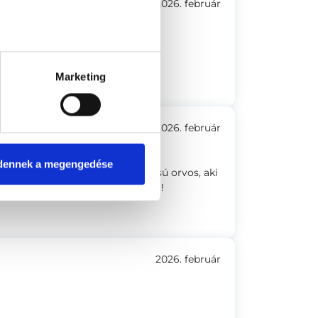
2026. február
ás kellemes volt.
Marketing
2026. február
dennek a megengedése
kus, nagyon kellemes megjelenésú orvos, aki
 alatt és után. Hálásan köszönöm!
2026. február