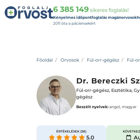
6 385 149
sikeres foglalás!
Kényelmes időpontfoglalás magánorvosokh
2011 óta a páciensekért
Főoldal
Orvosok
Fül-orr-gégész
Fül-or
Dr. Bereczki Sz
Fül-orr-gégész
,
Esztétika
,
Gy
gégész
Beszélt nyelvek:
angol, magyar
ÉRTÉKELÉSEK
(38)
KÖVETKEZ
5.0
Au