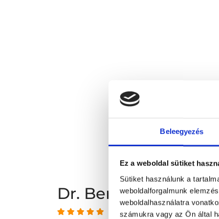
Beleegyezés
Ez a weboldal sütiket haszn
Sütiket használunk a tartal
Dr. Bereczki Szilár
weboldalforgalmunk elemzésé
weboldalhasználatra vonatko
4.99 az 5-ből
számukra vagy az Ön által ha