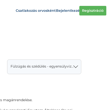
Csatlakozás orvosként
Bejelentkezés
Regisztráció
Fülzúgás és szédülés - egyensúlyvizsgálat - teljes körű fül-orr-gégészeti vizsgálattal
vos magánrendelése.