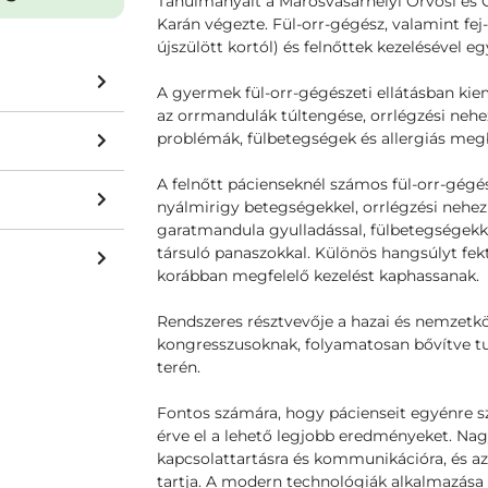
Tanulmányait a Marosvásárhelyi Orvosi és 
Karán végezte. Fül-orr-gégész, valamint f
újszülött kortól) és felnőttek kezelésével eg
A gyermek fül-orr-gégészeti ellátásban ki
az orrmandulák túltengése, orrlégzési nehe
problémák, fülbetegségek és allergiás me
A felnőtt pácienseknél számos fül-orr-gégés
nyálmirigy betegségekkel, orrlégzési nehezí
garatmandula gyulladással, fülbetegségekke
társuló panaszokkal. Különös hangsúlyt fek
korábban megfelelő kezelést kaphassanak.
Rendszeres résztvevője a hazai és nemzetk
kongresszusoknak, folyamatosan bővítve tu
terén.
Fontos számára, hogy pácienseit egyénre sz
érve el a lehető legjobb eredményeket. Nag
kapcsolattartásra és kommunikációra, és a
tartja. A modern technológiák alkalmazása 