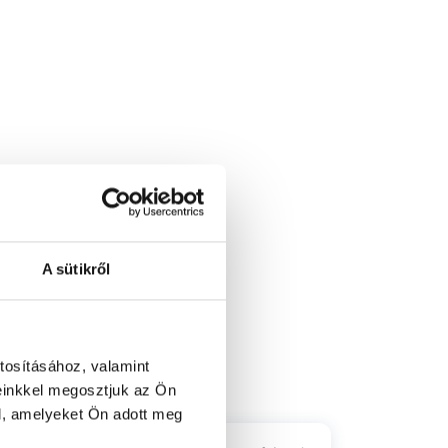
A sütikről
1 / 3
4. (Mátyásföld)
tosításához, valamint
einkkel megosztjuk az Ön
l, amelyeket Ön adott meg