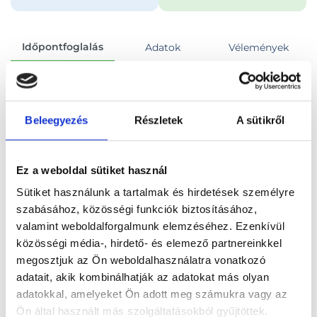
Időpontfoglalás
Adatok
Vélemények
Foglalj időpontot
Beleegyezés
Részletek
A sütikről
Összes szakterület
Fülzúgás és szédülés - egyensúlyvizsgálat - teljes körű fül-orr-gégészeti vizsgálattal
Ez a weboldal sütiket használ
Sütiket használunk a tartalmak és hirdetések személyre
szabásához, közösségi funkciók biztosításához,
valamint weboldalforgalmunk elemzéséhez. Ezenkívül
Főoldal
Orvosok
Fül-orr-gégész
közösségi média-, hirdető- és elemező partnereinkkel
megosztjuk az Ön weboldalhasználatra vonatkozó
Fül-orr-gégész, Budapest, XVI. kerület
adatait, akik kombinálhatják az adatokat más olyan
adatokkal, amelyeket Ön adott meg számukra vagy az
Dr. Farkas Máté
Ön által használt más szolgáltatásokból gyűjtöttek.