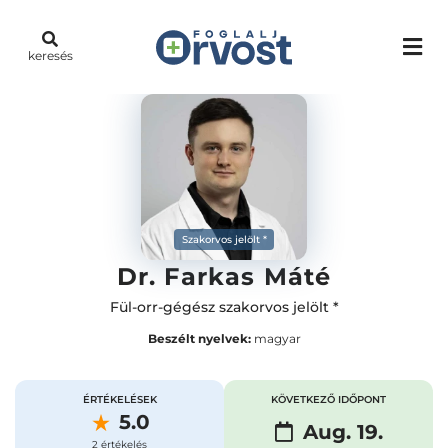
keresés
Szakorvos jelölt *
Dr. Farkas Máté
Fül-orr-gégész szakorvos jelölt *
Beszélt nyelvek:
magyar
ÉRTÉKELÉSEK
KÖVETKEZŐ IDŐPONT
5.0
Aug. 19.
2 értékelés