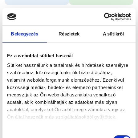
Időpontfoglalás
Adatok
Vélemények
Beleegyezés
Részletek
A sütikről
Foglalj időpontot
Ez a weboldal sütiket használ
Összes szakterület
Sütiket használunk a tartalmak és hirdetések személyre
szabásához, közösségi funkciók biztosításához,
valamint weboldalforgalmunk elemzéséhez. Ezenkívül
közösségi média-, hirdető- és elemező partnereinkkel
megosztjuk az Ön weboldalhasználatra vonatkozó
adatait, akik kombinálhatják az adatokat más olyan
Főoldal
Orvosok
Gyermek pulmonológus
adatokkal, amelyeket Ön adott meg számukra vagy az
Ön által használt más szolgáltatásokból gyűjtöttek.
Dr. Hódi Eszter
Cookie
Hozzájárulás