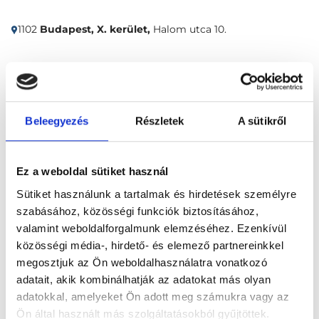
1102
Budapest, X. kerület,
Halom utca 10.
Időpontfoglalás
Adatok
Vélemények
Beleegyezés
Részletek
A sütikről
Foglalj időpontot
Összes szakterület
Ez a weboldal sütiket használ
Sütiket használunk a tartalmak és hirdetések személyre
szabásához, közösségi funkciók biztosításához,
valamint weboldalforgalmunk elemzéséhez. Ezenkívül
közösségi média-, hirdető- és elemező partnereinkkel
megosztjuk az Ön weboldalhasználatra vonatkozó
adatait, akik kombinálhatják az adatokat más olyan
Főoldal
Klinikák
adatokkal, amelyeket Ön adott meg számukra vagy az
Bőrgyógyász, Budapest, X. kerület
Ön által használt más szolgáltatásokból gyűjtöttek.