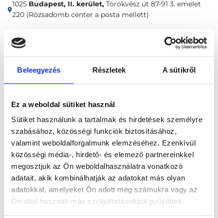
1025
Budapest, II. kerület,
Törökvész út 87-91 3. emelet
220 (Rózsadomb center a posta mellett)
Időpontfoglalás
Adatok
Vélemények
Beleegyezés
Részletek
A sütikről
Foglalj időpontot
Ez a weboldal sütiket használ
Ultrahang
Kontroll UH májbiopszia után
Sütiket használunk a tartalmak és hirdetések személyre
szabásához, közösségi funkciók biztosításához,
valamint weboldalforgalmunk elemzéséhez. Ezenkívül
közösségi média-, hirdető- és elemező partnereinkkel
megosztjuk az Ön weboldalhasználatra vonatkozó
adatait, akik kombinálhatják az adatokat más olyan
Főoldal
Klinikák
adatokkal, amelyeket Ön adott meg számukra vagy az
Ön által használt más szolgáltatásokból gyűjtöttek.
Ayurveda orvos, Budapest, II. kerület
IQB Medical