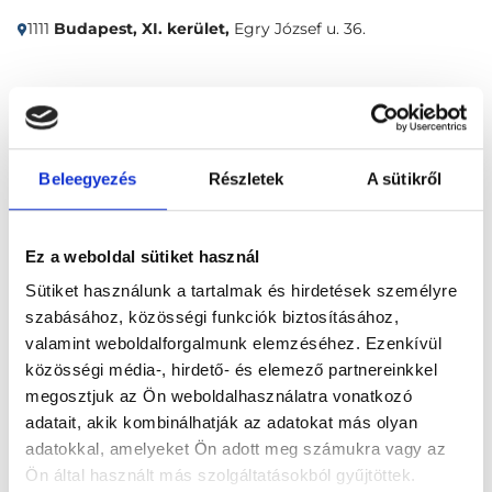
1111
Budapest, XI. kerület,
Egry József u. 36.
Időpontfoglalás
Adatok
Vélemények
Foglalj időpontot
Beleegyezés
Részletek
A sütikről
Pszichológia
Telefonos konzultáció
Ez a weboldal sütiket használ
Sütiket használunk a tartalmak és hirdetések személyre
szabásához, közösségi funkciók biztosításához,
valamint weboldalforgalmunk elemzéséhez. Ezenkívül
közösségi média-, hirdető- és elemező partnereinkkel
megosztjuk az Ön weboldalhasználatra vonatkozó
Főoldal
Klinikák
adatait, akik kombinálhatják az adatokat más olyan
adatokkal, amelyeket Ön adott meg számukra vagy az
Pszichológus, Budapest, XI. kerület
Ön által használt más szolgáltatásokból gyűjtöttek.