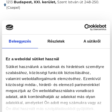
1213
Budapest, XXI. kerület,
Szent István út 248-250.
(Csepel)
Időpontfoglalás
Adatok
Vélemények
Foglalj időpontot
Beleegyezés
Részletek
A sütikről
Fül-Orr-Gégészet
Nyelvfék felszabadítás
Ez a weboldal sütiket használ
Sütiket használunk a tartalmak és hirdetések személyre
szabásához, közösségi funkciók biztosításához,
valamint weboldalforgalmunk elemzéséhez. Ezenkívül
közösségi média-, hirdető- és elemező partnereinkkel
megosztjuk az Ön weboldalhasználatra vonatkozó
Főoldal
Klinikák
adatait, akik kombinálhatják az adatokat más olyan
adatokkal, amelyeket Ön adott meg számukra vagy az
Bőrgyógyász, Budapest, XXI. kerület
Ön által használt más szolgáltatásokból gyűjtöttek.