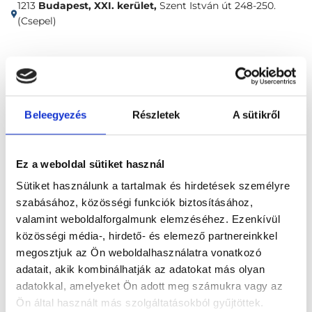
1213
Budapest, XXI. kerület,
Szent István út 248-250.
(Csepel)
Időpontfoglalás
Adatok
Vélemények
Foglalj időpontot
Beleegyezés
Részletek
A sütikről
Fül-Orr-Gégészet
Fülzúgás és szédülés - egyensúlyvizsgálat - teljes körű fül-orr-gégészeti vizsgálattal
Ez a weboldal sütiket használ
Sütiket használunk a tartalmak és hirdetések személyre
szabásához, közösségi funkciók biztosításához,
valamint weboldalforgalmunk elemzéséhez. Ezenkívül
közösségi média-, hirdető- és elemező partnereinkkel
megosztjuk az Ön weboldalhasználatra vonatkozó
Főoldal
Klinikák
adatait, akik kombinálhatják az adatokat más olyan
adatokkal, amelyeket Ön adott meg számukra vagy az
Bőrgyógyász, Budapest, XXI. kerület
Ön által használt más szolgáltatásokból gyűjtöttek.