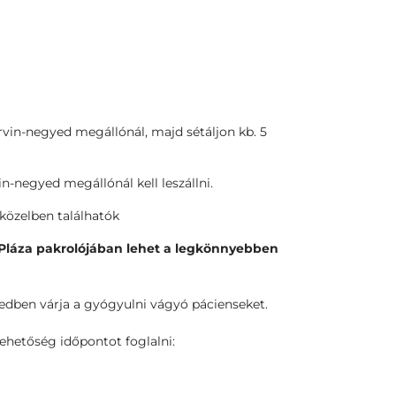
orvin-negyed megállónál, majd sétáljon kb. 5
in-negyed megállónál kell leszállni.
 közelben találhatók
n Pláza pakrolójában lehet a legkönnyebben
dben várja a gyógyulni vágyó pácienseket.
lehetőség időpontot foglalni: