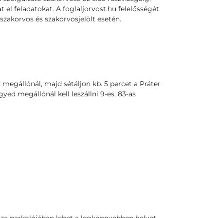
t el feladatokat. A foglaljorvost.hu felelősségét
szakorvos és szakorvosjelölt esetén.
 megállónál, majd sétáljon kb. 5 percet a Práter
yed megállónál kell leszállni 9-es, 83-as