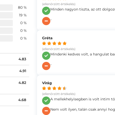
(ellenőrzött értékelés)
80 %
Minden nagyon tiszta, az ott dolgo
19 %
-
0 %
0 %
Gréta
0 %
(ellenőrzött értékelés)
Mindenki kedves volt, a hangulat bar
4.83
-
4.91
4.82
Virág
(ellenőrzött értékelés)
A mellekhelyisegben is volt intim tör
4.68
Nem volt ilyen, talán csak annyi ho