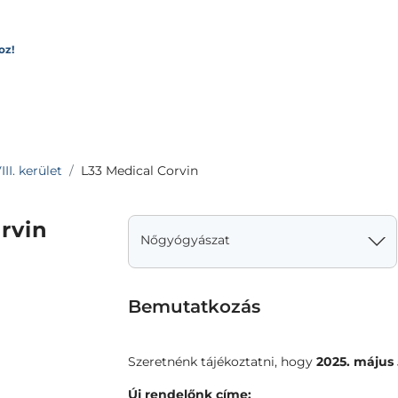
oz!
II. kerület
L33 Medical Corvin
rvin
Nőgyógyászat
Bemutatkozás
Szeretnénk tájékoztatni, hogy
2025. május 
Új rendelőnk címe: