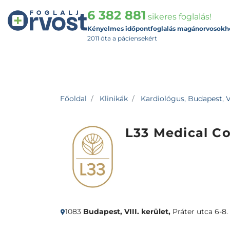
6 382 881
sikeres foglalás!
Kényelmes időpontfoglalás magánorvosokh
2011 óta a páciensekért
Főoldal
Klinikák
Kardiológus, Budapest, VI
L33 Medical Co
1083
Budapest, VIII. kerület,
Práter utca 6-8.