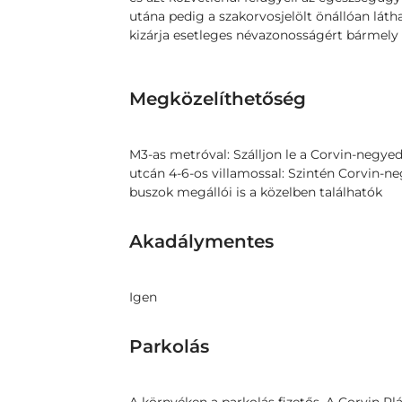
utána pedig a szakorvosjelölt önállóan látha
kizárja esetleges névazonosságért bármely 
Megközelíthetőség
M3-as metróval: Szálljon le a Corvin-negyed
utcán 4-6-os villamossal: Szintén Corvin-neg
buszok megállói is a közelben találhatók
Akadálymentes
Igen
Parkolás