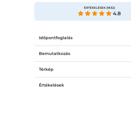
ÉRTÉKELÉSEK
(1832)
4.8
Időpontfoglalás
Bemutatkozás
Térkép
Értékelések