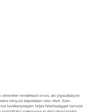
si oklevéllel rendelkező orvos, aki jogszabályok
sére irányuló képzésben vesz részt. Ezen
ai tevékenységért teljes felelősséggel tartozik
 szolgáltató szakorvosa az első részvizsgáig,