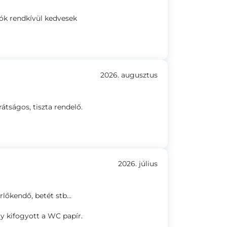
zók rendkívül kedvesek
2026. augusztus
átságos, tiszta rendelő.
2026. július
lőkendő, betét stb...
gy kifogyott a WC papír.