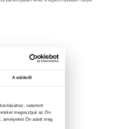
láza parkolójában lehet a legkönnyebben helyet
A sütikről
tosításához, valamint
einkkel megosztjuk az Ön
l, amelyeket Ön adott meg