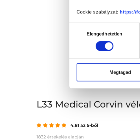
Cookie szabályzat:
https://
Hozzájárulás
Elengedhetetlen
kiválasztása
Megtagad
L33 Medical Corvin v
4.81 az 5-ből
1832 értékelés alapján