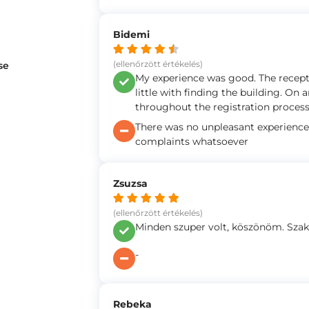
Bidemi
(ellenőrzött értékelés)
se
My experience was good. The recepti
little with finding the building. On 
throughout the registration process
There was no unpleasant experience.
complaints whatsoever
Zsuzsa
(ellenőrzött értékelés)
Minden szuper volt, köszönöm. Szak
-
Rebeka