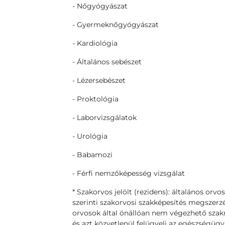
- Nőgyógyászat
- Gyermeknőgyógyászat
- Kardiológia
- Általános sebészet
- Lézersebészet
- Proktológia
- Laborvizsgálatok
- Urológia
- Babamozi
- Férfi nemzőképesség vizsgálat
* Szakorvos jelölt (rezidens): általános orvo
szerinti szakorvosi szakképesítés megszerzé
orvosok által önállóan nem végezhető szakm
és azt közvetlenül felügyeli az egészségügyi