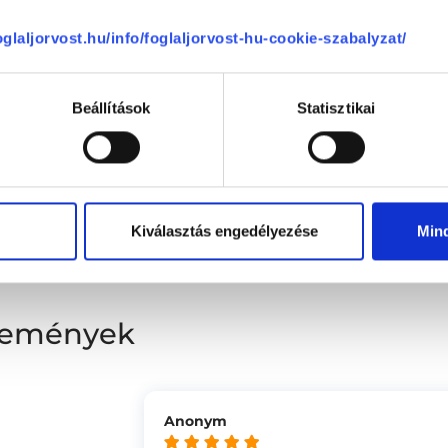
foglaljorvost.hu/info/foglaljorvost-hu-cookie-szabalyzat/
Beállítások
Statisztikai
L33 Medical Corvin
Kiválasztás engedélyezése
Min
1083
Budapest, VIII. kerület
,
Práter utca 
élemények
Anonym