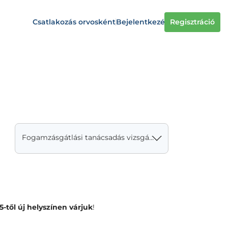
Csatlakozás orvosként
Bejelentkezés
Regisztráció
Fogamzásgátlási tanácsadás vizsgálattal, gyógyszerírással
5-től új helyszínen várjuk
!