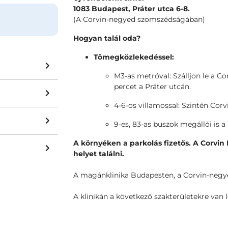
1083 Budapest, Práter utca 6-8.
(A Corvin-negyed szomszédságában)
Hogyan talál oda?
Tömegközlekedéssel:
M3-as metróval: Szálljon le a C
percet a Práter utcán.
4-6-os villamossal: Szintén Corv
9-es, 83-as buszok megállói is a
A környéken a parkolás fizetős. A Corvi
helyet találni.
A magánklinika Budapesten, a Corvin-negye
A klinikán a következő szakterületekre van 