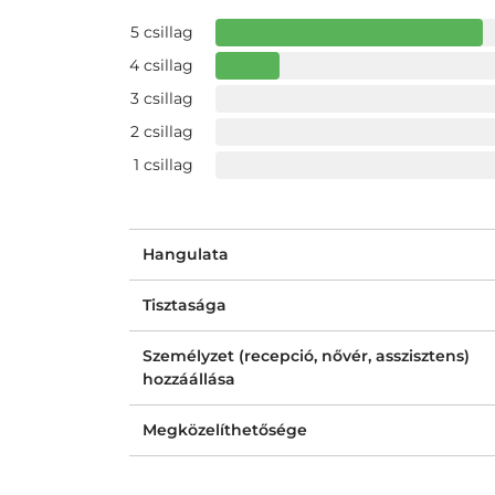
5 csillag
4 csillag
3 csillag
2 csillag
1 csillag
Hangulata
Tisztasága
Személyzet (recepció, nővér, asszisztens)
hozzáállása
Megközelíthetősége