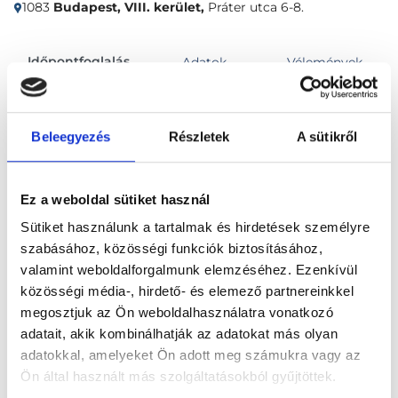
1083
Budapest, VIII. kerület,
Práter utca 6-8.
Időpontfoglalás
Adatok
Vélemények
Foglalj időpontot
Beleegyezés
Részletek
A sütikről
Nőgyógyászat
Chlamydia szűrés vizsgálattal
Ez a weboldal sütiket használ
Sütiket használunk a tartalmak és hirdetések személyre
szabásához, közösségi funkciók biztosításához,
valamint weboldalforgalmunk elemzéséhez. Ezenkívül
közösségi média-, hirdető- és elemező partnereinkkel
megosztjuk az Ön weboldalhasználatra vonatkozó
Főoldal
Klinikák
adatait, akik kombinálhatják az adatokat más olyan
adatokkal, amelyeket Ön adott meg számukra vagy az
Kardiológus, Budapest, VIII. kerület
Ön által használt más szolgáltatásokból gyűjtöttek.
L33 Medical Corvin