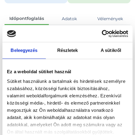
Időpontfoglalás
Adatok
Vélemények
Foglalj időpontot
Beleegyezés
Részletek
A sütikről
Összes szakterület
Alap vérvételi panel
Ez a weboldal sütiket használ
Sütiket használunk a tartalmak és hirdetések személyre
szabásához, közösségi funkciók biztosításához,
valamint weboldalforgalmunk elemzéséhez. Ezenkívül
Főoldal
Orvosok
Laboráns orvos
közösségi média-, hirdető- és elemező partnereinkkel
megosztjuk az Ön weboldalhasználatra vonatkozó
Laboráns orvos, Budapest, XII. kerület
adatait, akik kombinálhatják az adatokat más olyan
adatokkal, amelyeket Ön adott meg számukra vagy az
Wáberer - Labor 3
Ön által használt más szolgáltatásokból gyűjtöttek.