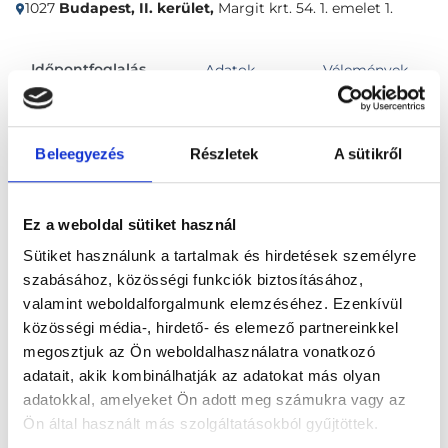
1027
Budapest, II. kerület,
Margit krt. 54. 1. emelet 1.
Időpontfoglalás
Adatok
Vélemények
Foglalj időpontot
Beleegyezés
Részletek
A sütikről
Fül-Orr-Gégészet
Fül-orr-gégészeti szakorvosi vizsgálat rákszűréssel
Ez a weboldal sütiket használ
Sütiket használunk a tartalmak és hirdetések személyre
szabásához, közösségi funkciók biztosításához,
valamint weboldalforgalmunk elemzéséhez. Ezenkívül
közösségi média-, hirdető- és elemező partnereinkkel
megosztjuk az Ön weboldalhasználatra vonatkozó
Főoldal
Klinikák
adatait, akik kombinálhatják az adatokat más olyan
adatokkal, amelyeket Ön adott meg számukra vagy az
Bőrgyógyász, Budapest, II. kerület
Ön által használt más szolgáltatásokból gyűjtöttek.
M54 Orvosi Rendelők