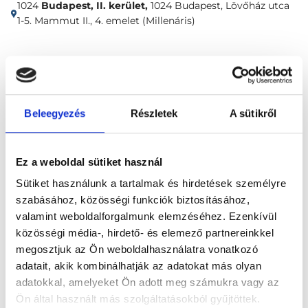
1024
Budapest, II. kerület,
1024 Budapest, Lövőház utca
1-5. Mammut II., 4. emelet (Millenáris)
Időpontfoglalás
Adatok
Vélemények
Foglalj időpontot
Beleegyezés
Részletek
A sütikről
Allergológia
Légúti allergológiai kontroll vizsgálat + légzésfunkció
Ez a weboldal sütiket használ
Sütiket használunk a tartalmak és hirdetések személyre
szabásához, közösségi funkciók biztosításához,
valamint weboldalforgalmunk elemzéséhez. Ezenkívül
közösségi média-, hirdető- és elemező partnereinkkel
megosztjuk az Ön weboldalhasználatra vonatkozó
Főoldal
Klinikák
adatait, akik kombinálhatják az adatokat más olyan
adatokkal, amelyeket Ön adott meg számukra vagy az
Allergológus, Budapest, II. kerület
Ön által használt más szolgáltatásokból gyűjtöttek.