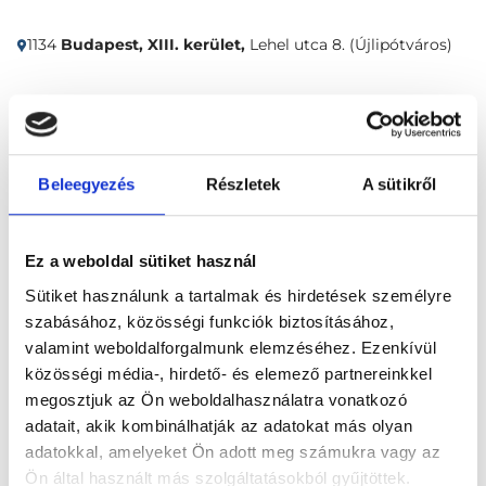
1134
Budapest, XIII. kerület,
Lehel utca 8. (Újlipótváros)
Időpontfoglalás
Adatok
Vélemények
Beleegyezés
Részletek
A sütikről
Foglalj időpontot
Radiológia
Emlő ultrahang vizsgálat (35+)
Ez a weboldal sütiket használ
Sütiket használunk a tartalmak és hirdetések személyre
szabásához, közösségi funkciók biztosításához,
valamint weboldalforgalmunk elemzéséhez. Ezenkívül
közösségi média-, hirdető- és elemező partnereinkkel
megosztjuk az Ön weboldalhasználatra vonatkozó
adatait, akik kombinálhatják az adatokat más olyan
Főoldal
Klinikák
adatokkal, amelyeket Ön adott meg számukra vagy az
Allergológus, Budapest, XIII. kerület
Ön által használt más szolgáltatásokból gyűjtöttek.