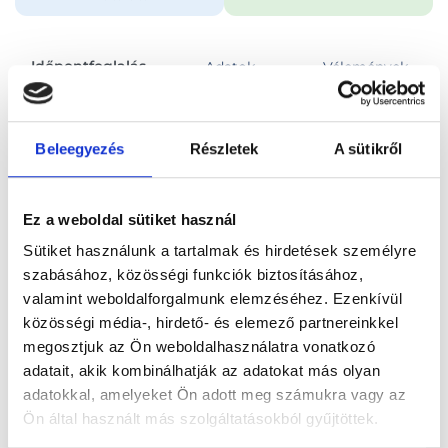
Időpontfoglalás
Adatok
Vélemények
Foglalj időpontot
Beleegyezés
Részletek
A sütikről
Összes szakterület
Neurológiai szakorvosi vizsgálat + kognitív teszt
Ez a weboldal sütiket használ
Sütiket használunk a tartalmak és hirdetések személyre
szabásához, közösségi funkciók biztosításához,
valamint weboldalforgalmunk elemzéséhez. Ezenkívül
közösségi média-, hirdető- és elemező partnereinkkel
Főoldal
Orvosok
Neurológus
megosztjuk az Ön weboldalhasználatra vonatkozó
adatait, akik kombinálhatják az adatokat más olyan
Neurológus, Budapest, XI. kerület
Dr. Sátori Mária
adatokkal, amelyeket Ön adott meg számukra vagy az
Ön által használt más szolgáltatásokból gyűjtöttek.