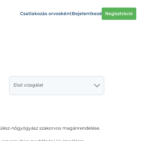
Csatlakozás orvosként
Bejelentkezés
Regisztráció
Első vizsgálat
szülész-nőgyógyász szakorvos magánrendelése.