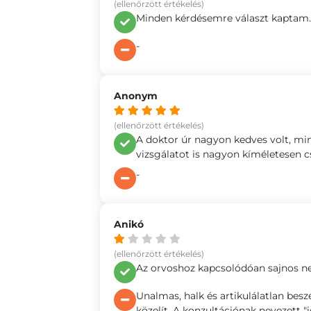
(ellenőrzött értékelés)
Minden kérdésemre választ kaptam. 
-
Anonym
(ellenőrzött értékelés)
A doktor úr nagyon kedves volt, m
vizsgálatot is nagyon kíméletesen cs
-
Anikó
(ellenőrzött értékelés)
Az orvoshoz kapcsolódóan sajnos n
Unalmas, halk és artikulálatlan bes
közelít. A konzultációnak nevezett 