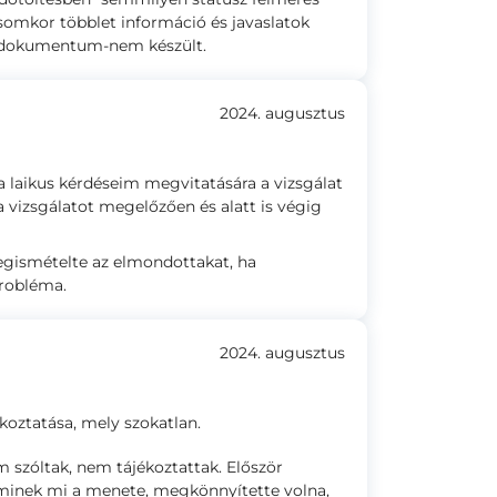
omkor többlet információ és javaslatok
b dokumentum-nem készült.
2024. augusztus
 a laikus kérdéseim megvitatására a vizsgálat
t a vizsgálatot megelőzően és alatt is végig
megismételte az elmondottakat, ha
probléma.
2024. augusztus
koztatása, mely szokatlan.
m szóltak, nem tájékoztattak. Először
 minek mi a menete, megkönnyítette volna,