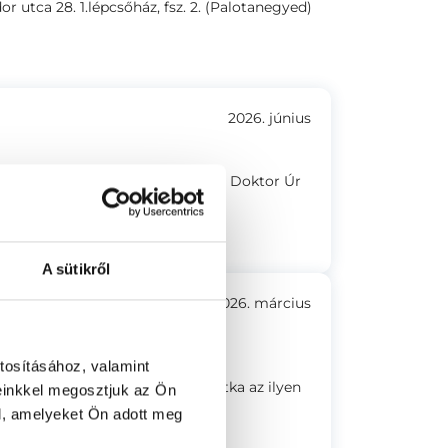
r utca 28. 1.lépcsőház, fsz. 2. (Palotanegyed)
2026. június
nem volt sietős a konzultáció. A Doktor Úr
i a szakterületein.
A sütikről
2026. március
rral. Emberileg és szakmailag is
tosításához, valamint
thetően elmagyaráz mindent. Ritka az ilyen
einkkel megosztjuk az Ön
l, amelyeket Ön adott meg