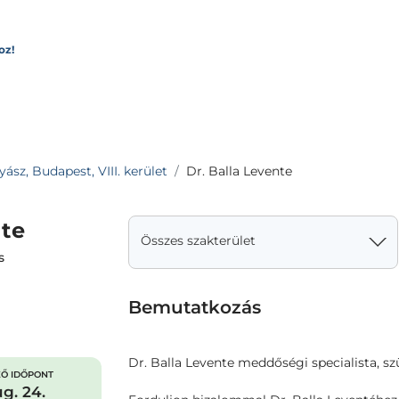
oz!
sz, Budapest, VIII. kerület
Dr. Balla Levente
nte
Összes szakterület
s
Bemutatkozás
Dr. Balla Levente meddőségi specialista, 
Ő IDŐPONT
g. 24.