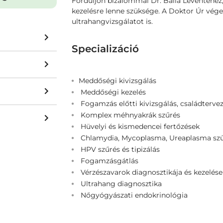
Forduljon bizalommal Dr. Balla Leventéhez
kezelésre lenne szüksége. A Doktor Úr vége
ultrahangvizsgálatot is.
Specializáció
Meddőségi kivizsgálás
Meddőségi kezelés
Fogamzás előtti kivizsgálás, családterve
Komplex méhnyakrák szűrés
Hüvelyi és kismedencei fertőzések
Chlamydia, Mycoplasma, Ureaplasma sz
HPV szűrés és tipizálás
Fogamzásgátlás
Vérzészavarok diagnosztikája és kezelése
Ultrahang diagnosztika
Nőgyógyászati endokrinológia