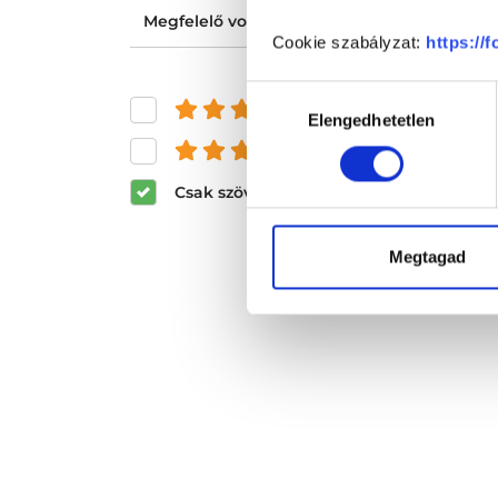
Megfelelő volt az ellátásod?
Cookie szabályzat:
https://
Hozzájárulás
és felette
Elengedhetetlen
kiválasztása
és felette
Csak szöveges értékelések megjeleníté
Megtagad