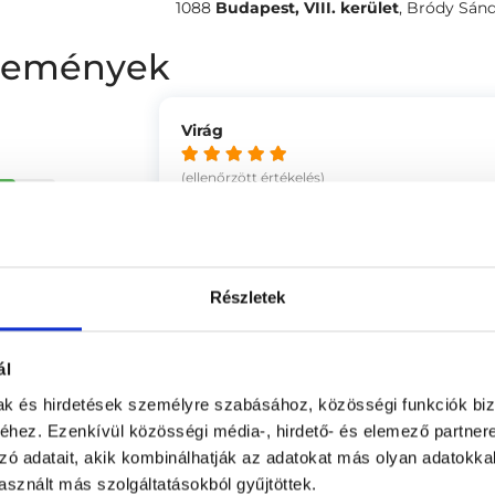
1088
Budapest, VIII. kerület
,
Bródy Sándo
élemények
Virág
(ellenőrzött értékelés)
88 %
Minden kérdésemre választ kaptam, 
empatikus, hozzáértő és kedves. Prof
5 %
-
2 %
0 %
Részletek
5 %
Tünde
ál
(ellenőrzött értékelés)
Nagyon elégedett vagyok a doktor ú
mak és hirdetések személyre szabásához, közösségi funkciók biz
ége
4.68
kiemelkedő. Figyelmes, alapos és ér
hez. Ezenkívül közösségi média-, hirdető- és elemező partner
hozzáállás, csak ajánlani tudom.
zó adatait, akik kombinálhatják az adatokat más olyan adatokka
4.71
-
sznált más szolgáltatásokból gyűjtöttek.