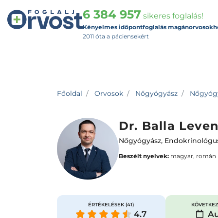
6 384 957
sikeres foglalás!
Kényelmes időpontfoglalás magánorvosokh
2011 óta a páciensekért
Főoldal
Orvosok
Nőgyógyász
Nőgyógyá
Dr. Balla Leve
Nőgyógyász
,
Endokrinológu
Beszélt nyelvek:
magyar, román
ÉRTÉKELÉSEK
(41)
KÖVETKEZ
4.7
Au