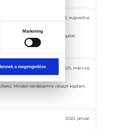
2025. augusztus
Marketing
llas, Gyors fájdalommentes vizsgalat.
dennek a megengedése
2025. március
tőkész. Minden kérdésemre választ kaptam.
2025. január