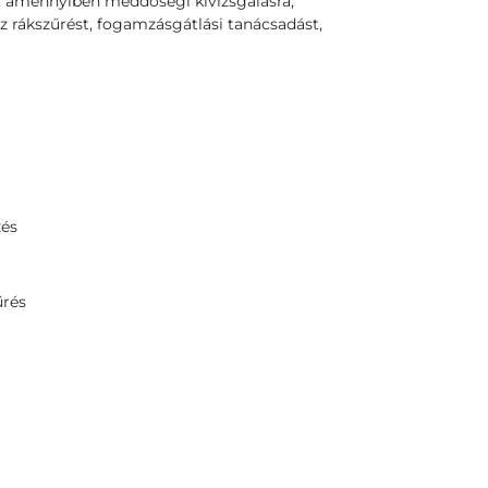
, amennyiben meddőségi kivizsgálásra,
z rákszűrést, fogamzásgátlási tanácsadást,
zés
űrés