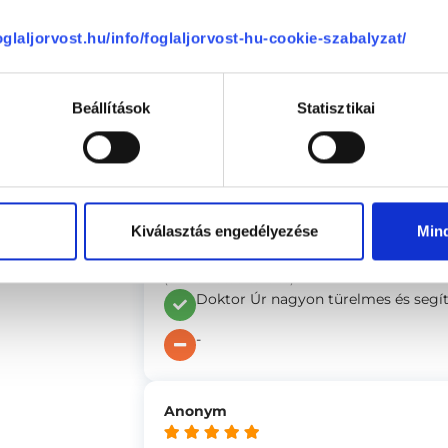
4.71
foglaljorvost.hu/info/foglaljorvost-hu-cookie-szabalyzat/
Anonym
(ellenőrzött értékelés)
Beállítások
Statisztikai
Empatikus, kedves, szakszerű hozzaa
-
se
Kiválasztás engedélyezése
Min
Anonym
(ellenőrzött értékelés)
Doktor Úr nagyon türelmes és segí
-
Anonym