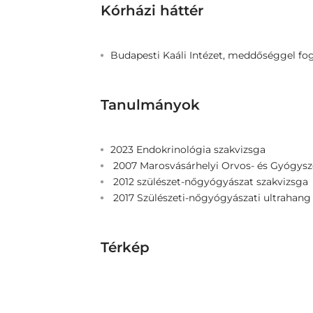
Kórházi háttér
Budapesti Kaáli Intézet, meddőséggel fo
Tanulmányok
2023 Endokrinológia szakvizsga
2007 Marosvásárhelyi Orvos- és Gyógysz
2012 szülészet-nőgyógyászat szakvizsga
2017 Szülészeti-nőgyógyászati ultrahang 
Térkép