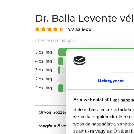
Dr. Balla Levente v
4.7 az 5-ből
41 értékelés alapján
5 csillag
4 csillag
3 csillag
2 csillag
Beleegyezés
1 csillag
Ez a weboldal sütiket haszn
Sütiket használunk a tartal
Orvos hozzáállása, figyelmessége, kedvess
weboldalforgalmunk elemzésé
weboldalhasználatra vonatko
Megfelelő volt a tájékoztatásod?
számukra vagy az Ön által ha