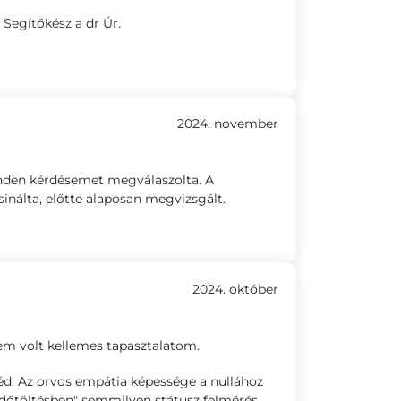
Segítőkész a dr Úr.
2024. november
inden kérdésemet megválaszolta. A
inálta, előtte alaposan megvizsgált.
2024. október
em volt kellemes tapasztalatom.
zéd. Az orvos empátia képessége a nullához
"időtöltésben" semmilyen státusz felmérés