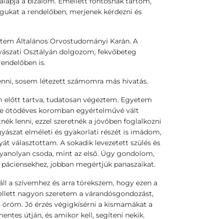
lapja a bizalom. Emellett fontosnak tartom,
gukat a rendelőben, merjenek kérdezni és
tem Általános Orvostudományi Karán. A
yászati Osztályán dolgozom, fekvőbeteg
rendelőben is.
nni, sosem létezett számomra más hivatás.
m előtt tartva, tudatosan végeztem. Egyetem
 de ötödéves koromban egyértelművé vált
k lenni, ezzel szeretnék a jövőben foglalkozni
yászat elméleti és gyakorlati részét is imádom,
yát választottam. A sokadik levezetett szülés és
anolyan csoda, mint az első. Úgy gondolom,
 páciensekhez, jobban megértjük panaszaikat.
áll a szívemhez és arra törekszem, hogy ezen a
llett nagyon szeretem a várandósgondozást,
n öröm. Jó érzés végigkísérni a kismamákat a
es útján, és amikor kell, segíteni nekik.