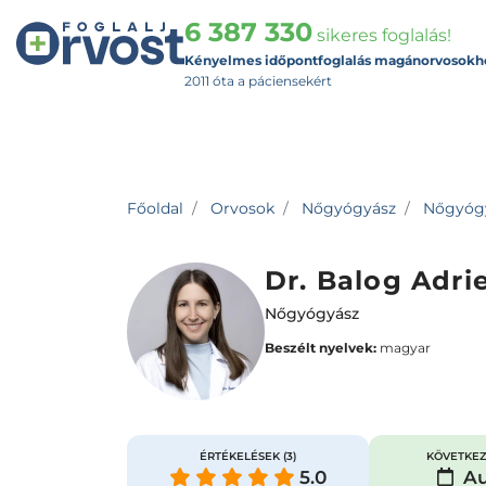
6 387 330
sikeres foglalás!
Kényelmes időpontfoglalás magánorvosokh
2011 óta a páciensekért
Főoldal
Orvosok
Nőgyógyász
Nőgyógyá
Dr. Balog Adri
Nőgyógyász
Beszélt nyelvek:
magyar
ÉRTÉKELÉSEK
(3)
KÖVETKEZ
5.0
Au