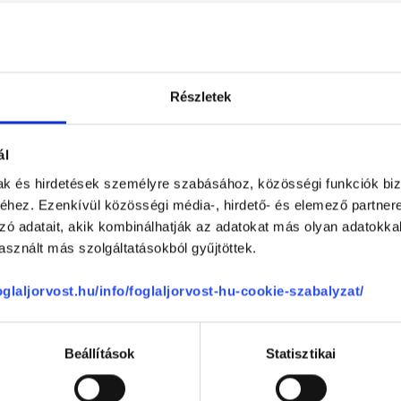
Részletek
ál
mak és hirdetések személyre szabásához, közösségi funkciók biz
hez. Ezenkívül közösségi média-, hirdető- és elemező partner
zó adatait, akik kombinálhatják az adatokat más olyan adatokka
L33 Medical Corvin
sznált más szolgáltatásokból gyűjtöttek.
1083
Budapest, VIII. kerület
,
Práter utca 
foglaljorvost.hu/info/foglaljorvost-hu-cookie-szabalyzat/
vélemények
Beállítások
Statisztikai
Fanni Zsófia
100 %