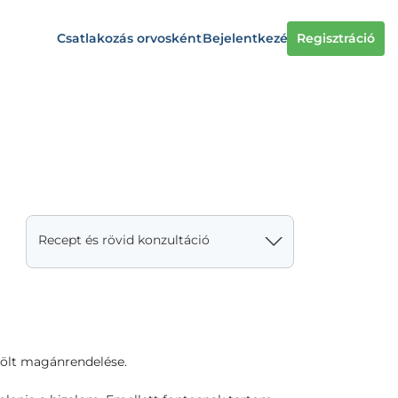
Csatlakozás orvosként
Bejelentkezés
Regisztráció
Recept és rövid konzultáció
lölt magánrendelése.