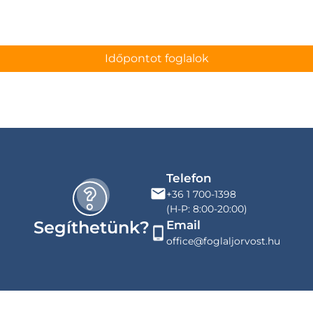
Időpontot foglalok
Telefon
+36 1 700-1398
(H-P: 8:00-20:00)
Segíthetünk?
Email
office@foglaljorvost.hu