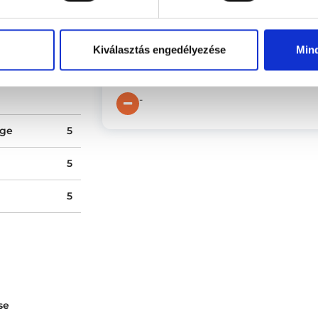
(ellenőrzött értékelés)
0 %
A doktornő nagyon kedves, közvetle
0 %
válaszolt, saját tapasztalatát és má
a problémámra. Nem akart semmit r
Kiválasztás engedélyezése
Min
0 %
fel, hanem vitaminokat, ami számo
0 %
doktornőt.:)
-
ége
5
5
5
se