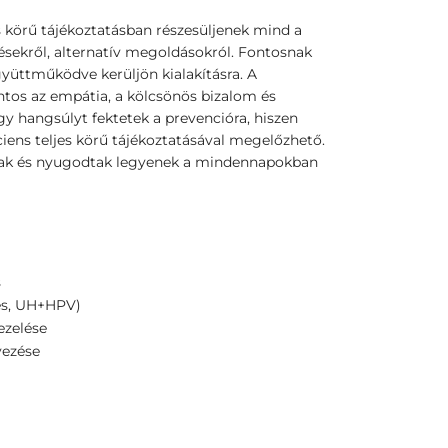
 körű tájékoztatásban részesüljenek mind a
lésekről, alternatív megoldásokról. Fontosnak
gyüttműködve kerüljön kialakításra. A
tos az empátia, a kölcsönös bizalom és
gy hangsúlyt fektetek a prevencióra, hiszen
iens teljes körű tájékoztatásával megelőzhető.
tak és nyugodtak legyenek a mindennapokban
s
és, UH+HPV)
ezelése
yezése