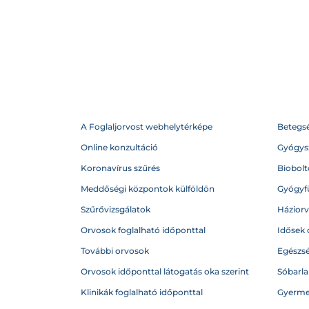
A Foglaljorvost webhelytérképe
Betegs
Online konzultáció
Gyógysz
Koronavírus szűrés
Biobolto
Meddőségi központok külföldön
Gyógyf
Szűrővizsgálatok
Házior
Orvosok foglalható időponttal
Idősek 
További orvosok
Egészs
Orvosok időponttal látogatás oka szerint
Sóbarl
Klinikák foglalható időponttal
Gyerme