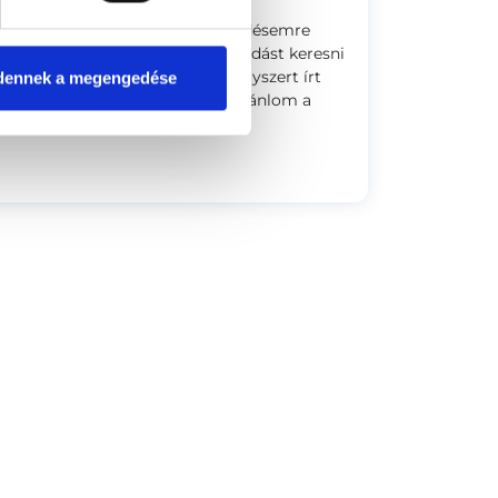
n és figyelmes volt. Minden kérdésemre
sokét felhasználva segített megoldást keresni
ám tukmálni, nem egyből gyógyszert írt
dennek a megengedése
mra fontos szempont. Nagyon ajánlom a