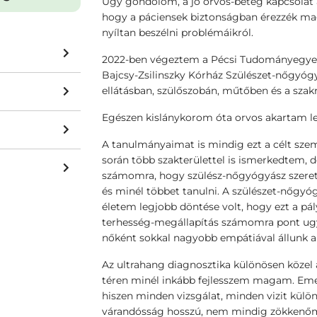
Úgy gondolom, a jó orvos-beteg kapcsolat a
hogy a páciensek biztonságban érezzék ma
nyíltan beszélni problémáikról.
2022-ben végeztem a Pécsi Tudományegye
Bajcsy-Zsilinszky Kórház Szülészet-nőgyóg
ellátásban, szülőszobán, műtőben és a szak
Egészen kislánykorom óta orvos akartam le
A tanulmányaimat is mindig ezt a célt sze
során több szakterülettel is ismerkedtem,
számomra, hogy szülész-nőgyógyász szeretné
és minél többet tanulni. A szülészet-nőgyóg
életem legjobb döntése volt, hogy ezt a pál
terhesség-megállapítás számomra pont ugy
nőként sokkal nagyobb empátiával állunk a
Az ultrahang diagnosztika különösen közel 
téren minél inkább fejlesszem magam. Eme
hiszen minden vizsgálat, minden vizit külö
várandósság hosszú, nem mindig zökkenőment