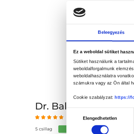
Beleegyezés
Ez a weboldal sütiket haszn
Sütiket használunk a tartal
weboldalforgalmunk elemzésé
weboldalhasználatra vonatko
számukra vagy az Ön által ha
Cookie szabályzat:
https://
Dr. Balog Adrienn 
Hozzájárulás
5 az 5-ből
Elengedhetetlen
kiválasztása
5 csillag