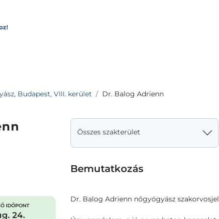
oz!
sz, Budapest, VIII. kerület
Dr. Balog Adrienn
enn
Összes szakterület
Bemutatkozás
Dr. Balog Adrienn nőgyógyász szakorvosje
Ő IDŐPONT
g. 24.