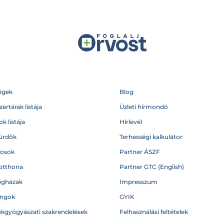
égek
Blog
ertárak listája
Üzleti hírmondó
k listája
Hírlevél
ürdők
Terhességi kalkulátor
vosok
Partner ÁSZF
otthona
Partner GTC (English)
égházak
Impresszum
angok
GYIK
kgyógyászati szakrendelések
Felhasználási feltételek