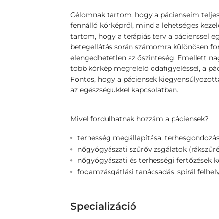
Célomnak tartom, hogy a pácienseim teljes
fennálló kórképről, mind a lehetséges keze
tartom, hogy a terápiás terv a pácienssel e
betegellátás során számomra különösen fon
elengedhetetlen az őszinteség. Emellett na
több kórkép megfelelő odafigyeléssel, a pác
Fontos, hogy a páciensek kiegyensúlyozot
az egészségükkel kapcsolatban.
Mivel fordulhatnak hozzám a páciensek?
terhesség megállapítása, terhesgondozá
nőgyógyászati szűrővizsgálatok (rákszűr
nőgyógyászati és terhességi fertőzések k
fogamzásgátlási tanácsadás, spirál felhel
Specializáció