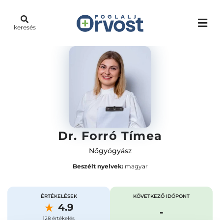
keresés
Dr. Forró Tímea
Nőgyógyász
Beszélt nyelvek:
magyar
ÉRTÉKELÉSEK
KÖVETKEZŐ IDŐPONT
4.9
-
128 értékelés