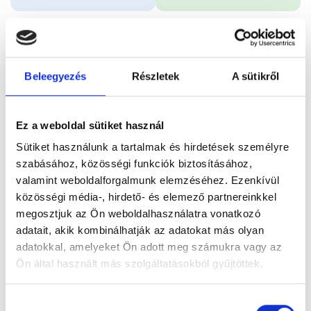
Időpontfoglalás
Adatok
Vélemények
Beleegyezés
Részletek
A sütikről
Foglalj időpontot
Ez a weboldal sütiket használ
Összes szakterület
Sütiket használunk a tartalmak és hirdetések személyre
szabásához, közösségi funkciók biztosításához,
valamint weboldalforgalmunk elemzéséhez. Ezenkívül
közösségi média-, hirdető- és elemező partnereinkkel
megosztjuk az Ön weboldalhasználatra vonatkozó
adatait, akik kombinálhatják az adatokat más olyan
Főoldal
Orvosok
Nőgyógyász
adatokkal, amelyeket Ön adott meg számukra vagy az
Ön által használt más szolgáltatásokból gyűjtöttek.
Dr. Forró Tímea
Cookie
Hozzájárulás