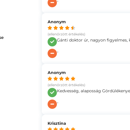
-
Anonym
(ellenőrzött értékelés)
se
Gánti doktor úr, nagyon figyelmes,
-
Anonym
(ellenőrzött értékelés)
Kedvesség, alaposság Gördüléken
-
Krisztina