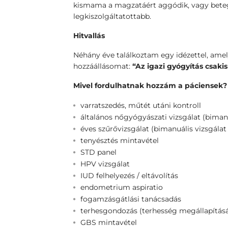
kismama a magzatáért aggódik, vagy beteg
legkiszolgáltatottabb.
Hitvallás
Néhány éve találkoztam egy idézettel, amel
hozzáállásomat:
“Az igazi gyógyítás csaki
Mivel fordulhatnak hozzám a páciensek?
varratszedés, műtét utáni kontroll
általános nőgyógyászati vizsgálat (bimanu
éves szűrővizsgálat (bimanuális vizsgálat
tenyésztés mintavétel
STD panel
HPV vizsgálat
IUD felhelyezés / eltávolítás
endometrium aspiratio
fogamzásgátlási tanácsadás
terhesgondozás (terhesség megállapítását
GBS mintavétel