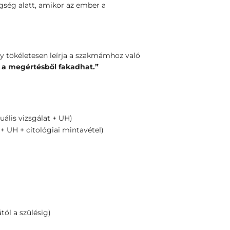
ség alatt, amikor az ember a
y tökéletesen leírja a szakmámhoz való
s a megértésből fakadhat.”
ális vizsgálat + UH)
 + UH + citológiai mintavétel)
ól a szülésig)