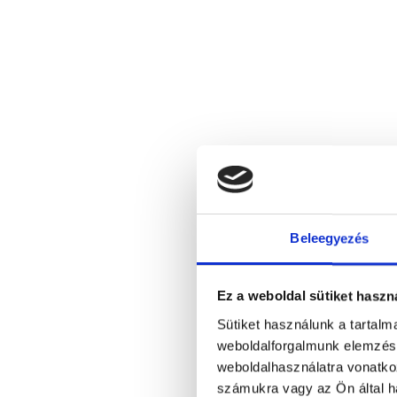
Beleegyezés
Ez a weboldal sütiket haszn
Sütiket használunk a tartal
weboldalforgalmunk elemzésé
weboldalhasználatra vonatko
számukra vagy az Ön által ha