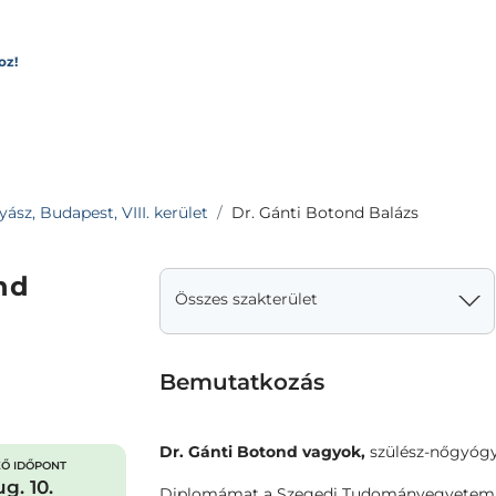
oz!
sz, Budapest, VIII. kerület
Dr. Gánti Botond Balázs
nd
Összes szakterület
Bemutatkozás
Dr. Gánti Botond vagyok,
szülész-nőgyóg
Ő IDŐPONT
g. 10.
Diplomámat a Szegedi Tudományegyetem Á