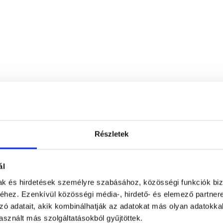
Részletek
ál
mak és hirdetések személyre szabásához, közösségi funkciók biz
hez. Ezenkívül közösségi média-, hirdető- és elemező partner
zó adatait, akik kombinálhatják az adatokat más olyan adatokka
L33 Medical Corvin
sznált más szolgáltatásokból gyűjtöttek.