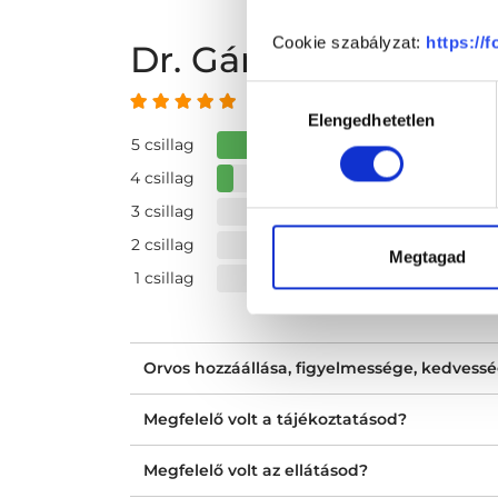
Cookie szabályzat:
https://
Dr. Gánti Botond B
Hozzájárulás
4.97 az 5-ből
Elengedhetetlen
kiválasztása
5 csillag
4 csillag
3 csillag
2 csillag
Megtagad
1 csillag
Orvos hozzáállása, figyelmessége, kedvess
Megfelelő volt a tájékoztatásod?
Megfelelő volt az ellátásod?