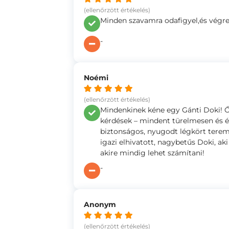
(ellenőrzött értékelés)
Minden szavamra odafigyel,és végre 
-
Noémi
(ellenőrzött értékelés)
Mindenkinek kéne egy Gánti Doki! Ő
kérdések – mindent türelmesen és 
biztonságos, nyugodt légkört teremt
igazi elhivatott, nagybetűs Doki, a
akire mindig lehet számítani!
-
Anonym
(ellenőrzött értékelés)