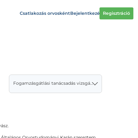
Csatlakozás orvosként
Bejelentkezés
Regisztráció
Fogamzásgátlási tanácsadás vizsgálattal, gyógyszerírással
yász.
ltalános Orvostudományi Karán szereztem