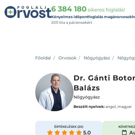
6 384 180
sikeres foglalás!
Kényelmes időpontfoglalás magánorvosokh
2011 óta a páciensekért
Főoldal
Orvosok
Nőgyógyász
Nőgyógyá
Dr. Gánti Boto
Balázs
Nőgyógyász
Beszélt nyelvek:
angol, magyar
ÉRTÉKELÉSEK
(20)
KÖVETKEZ
5.0
Au