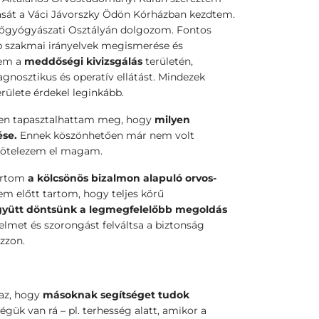
ását a Váci Jávorszky Ödön Kórházban kezdtem.
-Nőgyógyászati Osztályán dolgozom. Fontos
b szakmai irányelvek megismerése és
zem a
meddőségi kivizsgálás
területén,
gnosztikus és operatív ellátást. Mindezek
rülete érdekel leginkább.
en tapasztalhattam meg, hogy
milyen
ése.
Ennek köszönhetően már nem volt
 kötelezem el magam.
tartom
a kölcsönös bizalmon alapuló orvos-
m előtt tartom, hogy teljes körű
yütt döntsünk a legmegfelelőbb megoldás
lelmet és szorongást felváltsa a biztonság
ozzon.
az, hogy
másoknak segítséget tudok
gük van rá – pl. terhesség alatt, amikor a