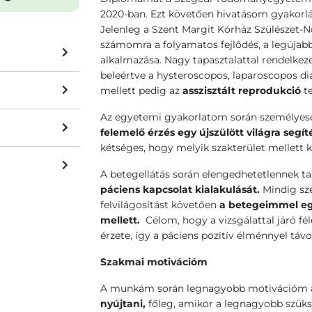
2020-ban. Ezt követően hivatásom gyakorl
Jelenleg a Szent Margit Kórház Szülészet
számomra a folyamatos fejlődés, a legújab
alkalmazása. Nagy tapasztalattal rendelke
beleértve a hysteroscopos, laparoscopos dia
mellett pedig az
asszisztált reprodukció
te
Az egyetemi gyakorlatom során személyes
felemelő érzés egy újszülött világra segít
kétséges, hogy melyik szakterület mellett
A betegellátás során elengedhetetlennek 
páciens kapcsolat kialakulását.
Mindig sze
felvilágosítást követően
a betegeimmel eg
mellett.
Célom, hogy a vizsgálattal járó fé
érzete, így a páciens pozitív élménnyel táv
Szakmai motivációm
A munkám során legnagyobb motivációm 
nyújtani,
főleg, amikor a legnagyobb szüksé