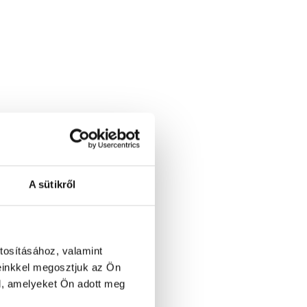
A sütikről
tosításához, valamint
einkkel megosztjuk az Ön
l, amelyeket Ön adott meg