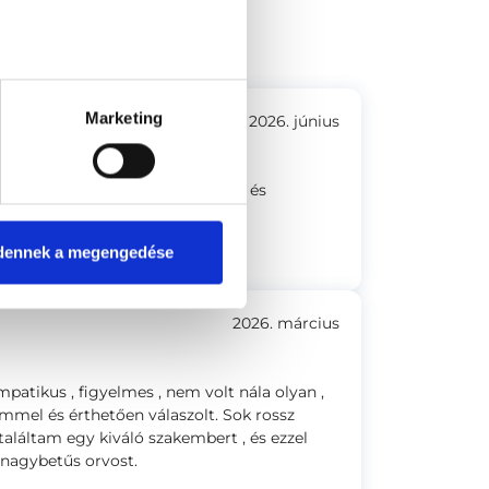
6-8.
Marketing
2026. június
 a Doktor úr! Nagyon empatikus és
zik, hogy hivatása az orvoslás.
dennek a megengedése
2026. március
patikus , figyelmes , nem volt nála olyan ,
mmel és érthetően válaszolt. Sok rossz
találtam egy kiváló szakembert , és ezzel
nagybetűs orvost.