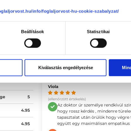
1083
Budapest, VIII. kerület
,
Práter utca 
foglaljorvost.hu/info/foglaljorvost-hu-cookie-szabalyzat/
alázs vélemények
Beállítások
Statisztikai
Zita
95 %
(ellenőrzött értékelés)
5 %
Nagyon kedves és kiváló szakember
0 %
segítőkész. Minden konzultáción láts
0 %
-
Kiválasztás engedélyezése
Min
0 %
Viola
ége
5
(ellenőrzött értékelés)
Az doktor úr személye rendkívül szim
4.95
hogy rossz kérdés , mindenre türele
tapasztalat után örülök hogy végre 
együtt egy maximálisan empatikus 
4.95