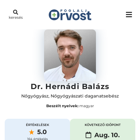
keresés
Dr. Hernádi Balázs
Nőgyógyász
,
Nőgyógyászati daganatsebész
Beszélt nyelvek:
magyar
ÉRTÉKELÉSEK
KÖVETKEZŐ IDŐPONT
5.0
Aug. 10.
164 értékelés