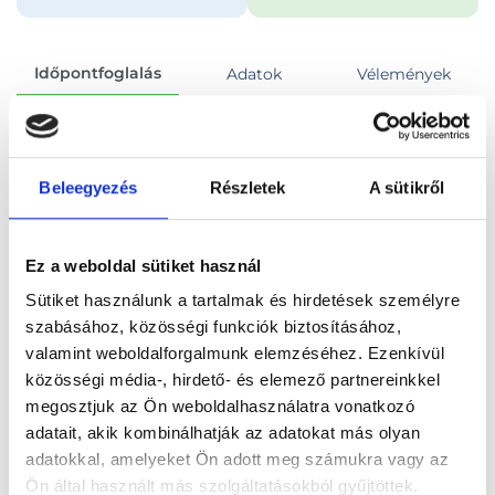
Időpontfoglalás
Adatok
Vélemények
Foglalj időpontot
Beleegyezés
Részletek
A sütikről
Összes szakterület
Chlamydia szűrés vizsgálattal
Ez a weboldal sütiket használ
Sütiket használunk a tartalmak és hirdetések személyre
szabásához, közösségi funkciók biztosításához,
valamint weboldalforgalmunk elemzéséhez. Ezenkívül
Főoldal
Orvosok
Nőgyógyász
közösségi média-, hirdető- és elemező partnereinkkel
megosztjuk az Ön weboldalhasználatra vonatkozó
Nőgyógyász, Budapest, II. kerület
adatait, akik kombinálhatják az adatokat más olyan
adatokkal, amelyeket Ön adott meg számukra vagy az
Dr. Hernádi Balázs
Ön által használt más szolgáltatásokból gyűjtöttek.