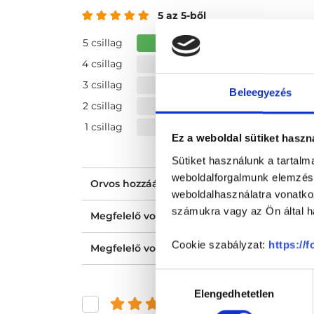
5 az 5-ből
5 csillag
4 csillag
3 csillag
Beleegyezés
2 csillag
1 csillag
Ez a weboldal sütiket haszn
Sütiket használunk a tartal
weboldalforgalmunk elemzésé
Orvos hozzáállása, figyelmessége, kedvess
weboldalhasználatra vonatko
számukra vagy az Ön által ha
Megfelelő volt a tájékoztatásod?
Cookie szabályzat:
https://
Megfelelő volt az ellátásod?
Hozzájárulás
Elengedhetetlen
kiválasztása
és felette