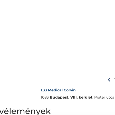
L33 Medical Corvin
1083
Budapest, VIII. kerület
,
Práter utca 
f vélemények