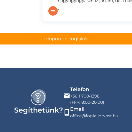
nőgyógyógyászhoz jártam, de a doktor
-
Időpontot foglalok
Telefon
+36 1 700-1398
(H-P: 8:00-20:00)
Segíthetünk?
Email
office@foglaljorvost.hu