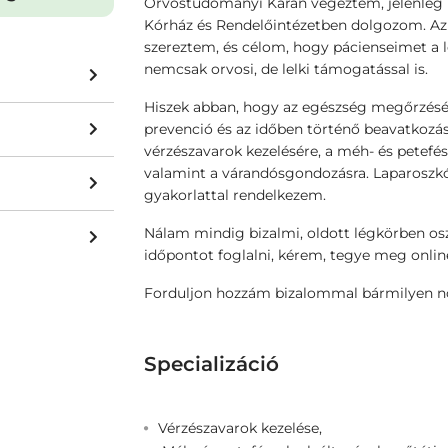
Orvostudományi Karán végeztem, jelenleg 
Kórház és Rendelőintézetben dolgozom. Az 
szereztem, és célom, hogy pácienseimet a l
nemcsak orvosi, de lelki támogatással is.
Hiszek abban, hogy az egészség megőrzésén
prevenció és az időben történő beavatkozás
vérzészavarok kezelésére, a méh- és petefé
valamint a várandósgondozásra. Laparoszkó
gyakorlattal rendelkezem.
Nálam mindig bizalmi, oldott légkörben osz
időpontot foglalni, kérem, tegye meg onlin
Forduljon hozzám bizalommal bármilyen nő
Specializáció
Vérzészavarok kezelése,