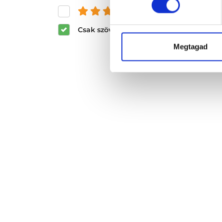
és felette
Csak szöveges értékelések megjeleníté
Megtagad