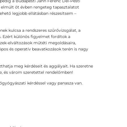
pedig a Budapesti Jahn Ferenc Dél-Pesti
elmúlt öt évben rengeteg tapasztalatot
ehető legjobb ellátásban részesítsem –
ek kulcsa a rendszeres szűrővizsgálat, a
. Ezért különös figyelmet fordítok a
szek-elváltozások műtéti megoldásaira,
pos és operatív beavatkozások terén is nagy
thatja meg kérdéseit és aggályait. Ha szeretne
e, és várom szeretettel rendelőmben!
gyógyászati kérdéssel vagy panasza van.