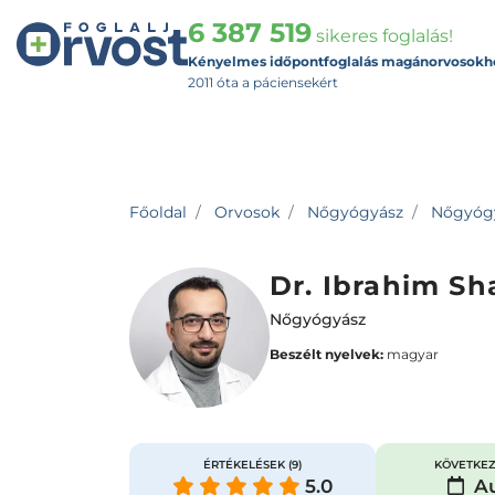
6 387 519
sikeres foglalás!
Kényelmes időpontfoglalás magánorvosokh
2011 óta a páciensekért
Főoldal
Orvosok
Nőgyógyász
Nőgyógyá
Dr. Ibrahim Sh
Nőgyógyász
Beszélt nyelvek:
magyar
ÉRTÉKELÉSEK
(9)
KÖVETKEZ
5.0
Au