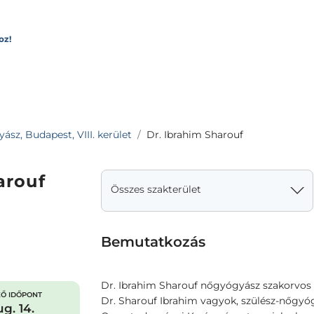
oz!
sz, Budapest, VIII. kerület
Dr. Ibrahim Sharouf
arouf
Összes szakterület
Bemutatkozás
Dr. Ibrahim Sharouf nőgyógyász szakorvos
Ő IDŐPONT
Dr. Sharouf Ibrahim vagyok, szülész-nőgy
g. 14.