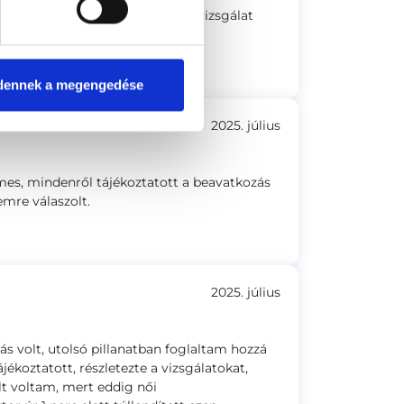
tott, kérdezett, magyarázott, a vizsgálat
dennek a megengedése
2025. július
mes, mindenről tájékoztatott a beavatkozás
emre válaszolt.
2025. július
s volt, utolsó pillanatban foglaltam hozzá
jékoztatott, részletezte a vizsgálatokat,
ült voltam, mert eddig női