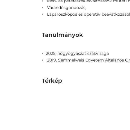
Méh- és petefészek-elváltozások műtéti 
Várandósgondozás,
Laparoszkópos és operatív beavatkozáso
Tanulmányok
2025. nőgyógyászat szakvizsga
2019. Semmelweis Egyetem Általános O
Térkép