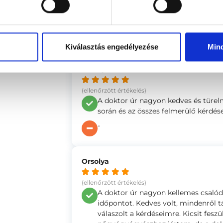
Figyelmes és alapos volt, meghallga
alatt végig nagyon kedves volt!
se
-
Kiválasztás engedélyezése
Min
Anonym
(ellenőrzött értékelés)
A doktor úr nagyon kedves és türel
során és az összes felmerülő kérdés
-
Orsolya
(ellenőrzött értékelés)
A doktor úr nagyon kellemes csalódá
időpontot. Kedves volt, mindenről tá
válaszolt a kérdéseimre. Kicsit fesz