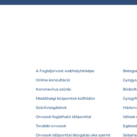
A Foglaljorvost webhelytérképe
Betegs
Online konzultáció
Gyógysz
Koronavírus szűrés
Biobolto
Meddőségi központok külföldön
Gyógyf
Szűrővizsgálatok
Házior
Orvosok foglalható időponttal
Idősek 
További orvosok
Egészs
Orvosok időponttal látogatás oka szerint
Sóbarl