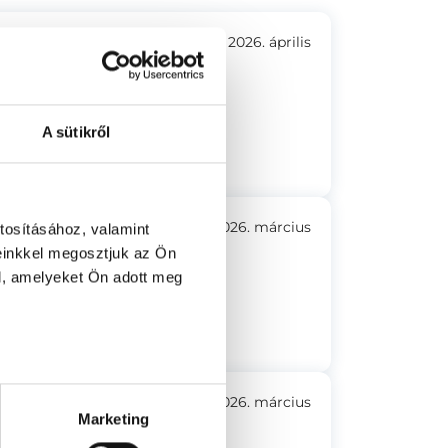
2026. április
yarázott mindent és válaszolt a
A sütikről
2026. március
tosításához, valamint
einkkel megosztjuk az Ön
l, amelyeket Ön adott meg
udom! Kiváló orvos!
2026. március
Marketing