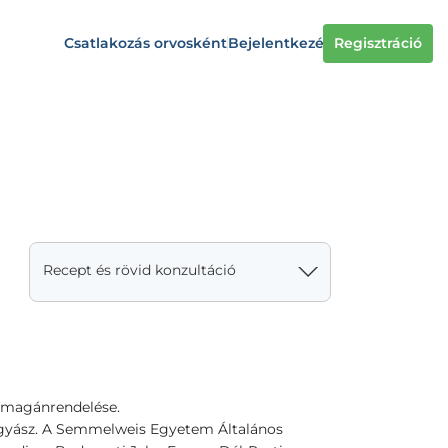
Csatlakozás orvosként
Bejelentkezés
Regisztráció
Recept és rövid konzultáció
 magánrendelése.
ógyász. A Semmelweis Egyetem Általános