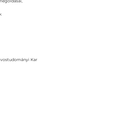
megoldásai,
k
rvostudományi Kar