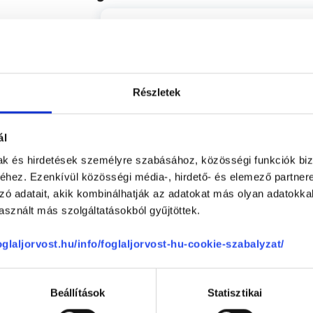
Flóra
100 %
(ellenőrzött értékelés)
0 %
Kedves volt, nagyon alaposan elmag
0 %
kérdéseimre, tudom ajánlani.
Részletek
0 %
-
0 %
ál
Csilla Mária
mak és hirdetések személyre szabásához, közösségi funkciók biz
hez. Ezenkívül közösségi média-, hirdető- és elemező partner
ége
5
(ellenőrzött értékelés)
zó adatait, akik kombinálhatják az adatokat más olyan adatokka
Dr. Ibrahim Sharouf Csak ajánlani t
sznált más szolgáltatásokból gyűjtöttek.
5
-
foglaljorvost.hu/info/foglaljorvost-hu-cookie-szabalyzat/
5
Anonym
Beállítások
Statisztikai
(ellenőrzött értékelés)