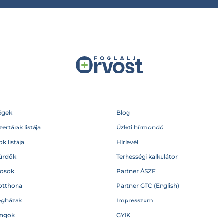
égek
Blog
ertárak listája
Üzleti hírmondó
k listája
Hírlevél
ürdők
Terhességi kalkulátor
vosok
Partner ÁSZF
otthona
Partner GTC (English)
égházak
Impresszum
angok
GYIK