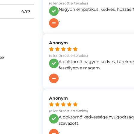
(ellenőrzött értékelés)
Nagyon empatikus, kedves, hozzáért
4.77
-
Anonym
(ellenőrzött értékelés)
se
A doktornő nagyon kedves, türelmes,
feszélyezve magam.
-
Anonym
(ellenőrzött értékelés)
A doktornő kedvessége,nyugodtság
szavazott.
-