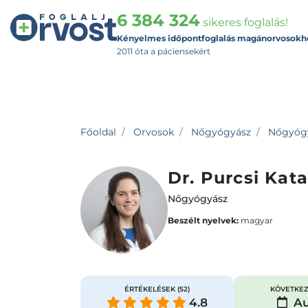
6 384 324
sikeres foglalás!
Kényelmes időpontfoglalás magánorvosokh
2011 óta a páciensekért
Főoldal
Orvosok
Nőgyógyász
Nőgyógy
Dr. Purcsi Kata
Nőgyógyász
Beszélt nyelvek:
magyar
ÉRTÉKELÉSEK
(52)
KÖVETKEZ
4.8
Au