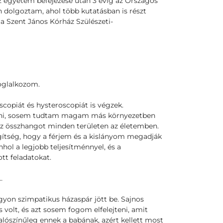
 egyetem befejezése után 3 évig az Országos
 dolgoztam, ahol több kutatásban is részt
 a Szent János Kórház Szülészeti-
foglalkozom.
scopiát és hysteroscopiát is végzek.
enni, sosem tudtam magam más környezetben
az összhangot minden területen az életemben.
ítség, hogy a férjem és a kislányom megadják
hol a legjobb teljesítménnyel, és a
tt feladatokat.
…
gyon szimpatikus házaspár jött be. Sajnos
 volt, és azt sosem fogom elfelejteni, amit
ószínűleg ennek a babának, azért kellett most