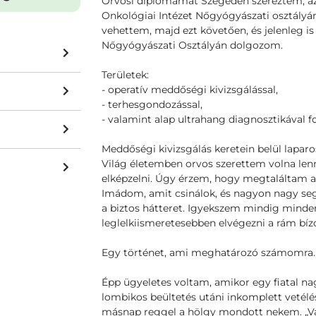
Orvosi diplomámat Szegeden szereztem, az
Onkológiai Intézet Nőgyógyászati osztályán
vehettem, majd ezt követően, és jelenleg is
Nőgyógyászati Osztályán dolgozom.
Területek:
- operatív meddőségi kivizsgálással,
- terhesgondozással,
- valamint alap ultrahang diagnosztikával 
Meddőségi kivizsgálás keretein belül laparo
Világ életemben orvos szerettem volna l
elképzelni. Úgy érzem, hogy megtaláltam 
Imádom, amit csinálok, és nagyon nagy seg
a biztos hátteret. Igyekszem mindig minden
leglelkiismeretesebben elvégezni a rám bízo
Egy történet, ami meghatározó számomra
Épp ügyeletes voltam, amikor egy fiatal na
lombikos beültetés utáni inkomplett vetélés
másnap reggel a hölgy mondott nekem. „Val