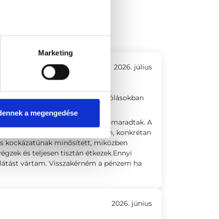
6-8.
Marketing
2026. július
s volt a doktornő mint a hozzászólásokban
dennek a megengedése
etett kérdezni, fontos részletek kimaradtak. A
l éreztem magam, nem figyelt rám, konkrétan
as kockázatúnak minősített, miközben
égzek és teljesen tisztán étkezek.Ennyi
llátást vártam. Visszakérném a pénzem ha
2026. június