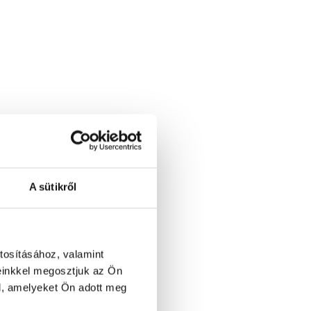
A sütikről
tosításához, valamint
einkkel megosztjuk az Ön
1 / 2
l, amelyeket Ön adott meg