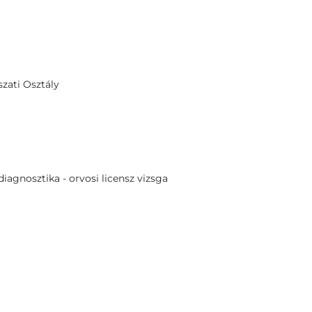
zati Osztály
iagnosztika - orvosi licensz vizsga