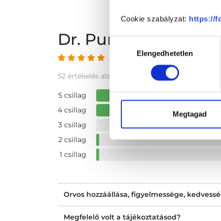
Cookie szabályzat:
https://
Dr. Purcsi Katalin 
Hozzájárulás
Elengedhetetlen
kiválasztása
4.77 az 5-ből
52 értékelés alapján
5 csillag
4 csillag
Megtagad
3 csillag
2 csillag
1 csillag
Orvos hozzáállása, figyelmessége, kedvess
Megfelelő volt a tájékoztatásod?