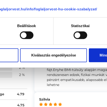
1083
Budapest, VIII. kerület
,
Práter utca 
foglaljorvost.hu/info/foglaljorvost-hu-cookie-szabalyzat/
vélemények
Beállítások
Statisztikai
Anonym
(ellenőrzött értékelés)
87 %
Nem igazán tudok ilyet teljesen má
írják.
10 %
Kiválasztás engedélyezése
Min
A konzultáció kapkodó volt, alig leh
0 %
vizsgálat alatt végig kellemetlenü
2 %
fájt.Enyhe BMI-túlsúly alapján mag
2 %
rendszeresen edzek, fizikai munkát v
pénzért empatikusabb, alaposabb e
lehetne
ége
4.79
Szilvia
4.75