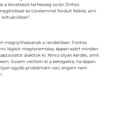
s a következő terhesség során Önhöz
megértéssel és türelemmel fordult felénk, ami
szituációban”.
én megnyílhassanak a rendelőben. Fontos
almi légkör megteremtése, éppen ezért minden
csolatot alakítok ki. Nincs olyan kérdés, amit
kem. Sosem vetítem ki a betegekre, ha éppen
rmilyen egyéb problémám van, engem nem
m.