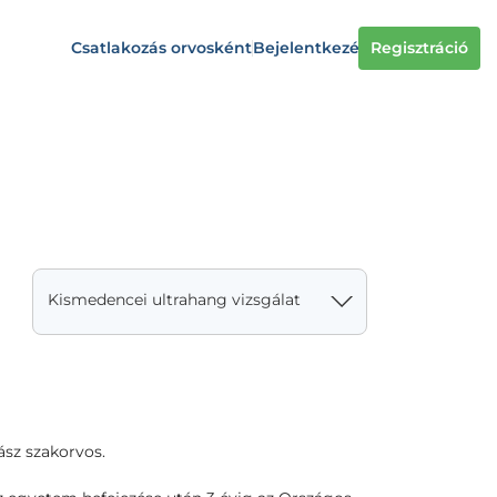
Csatlakozás orvosként
Bejelentkezés
Regisztráció
Kismedencei ultrahang vizsgálat
ász szakorvos.