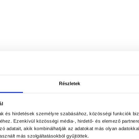
Részletek
ál
mak és hirdetések személyre szabásához, közösségi funkciók biz
hez. Ezenkívül közösségi média-, hirdető- és elemező partner
zó adatait, akik kombinálhatják az adatokat más olyan adatokka
sznált más szolgáltatásokból gyűjtöttek.
L33 Medical Corvin