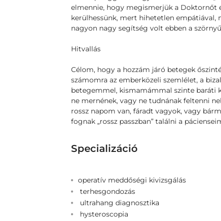
elmennie, hogy megismerjük a Doktornőt é
kerülhessünk, mert hihetetlen empátiával, 
nagyon nagy segítség volt ebben a szörnyű 
Hitvallás
Célom, hogy a hozzám járó betegek őszint
számomra az emberközeli szemlélet, a biz
betegemmel, kismamámmal szinte baráti kap
ne mernének, vagy ne tudnának feltenni ne
rossz napom van, fáradt vagyok, vagy bá
fognak „rossz passzban” találni a páciensei
Specializáció
operatív meddőségi kivizsgálás
terhesgondozás
ultrahang diagnosztika
hysteroscopia