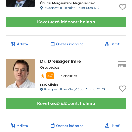
Óbudai Mozgásszervi Magánrendelő
Budapest, III. kerület, Bokor utca 17-21.
Következő időpont:
holnap
Árlista
Összes időpont
Profil
Dr. Dreissiger Imre
Ortopédus
4.7
113 értékelés
RMC Clinics
Budapest, II. kerület, Gábor Áron u. 74–78. III. emelet
Következő időpont:
holnap
Árlista
Összes időpont
Profil