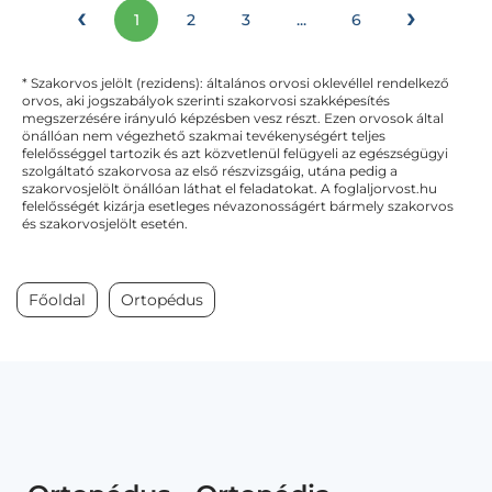
‹
›
1
2
3
...
6
* Szakorvos jelölt (rezidens): általános orvosi oklevéllel rendelkező
orvos, aki jogszabályok szerinti szakorvosi szakképesítés
megszerzésére irányuló képzésben vesz részt. Ezen orvosok által
önállóan nem végezhető szakmai tevékenységért teljes
felelősséggel tartozik és azt közvetlenül felügyeli az egészségügyi
szolgáltató szakorvosa az első részvizsgáig, utána pedig a
szakorvosjelölt önállóan láthat el feladatokat. A foglaljorvost.hu
felelősségét kizárja esetleges névazonosságért bármely szakorvos
és szakorvosjelölt esetén.
Főoldal
Ortopédus