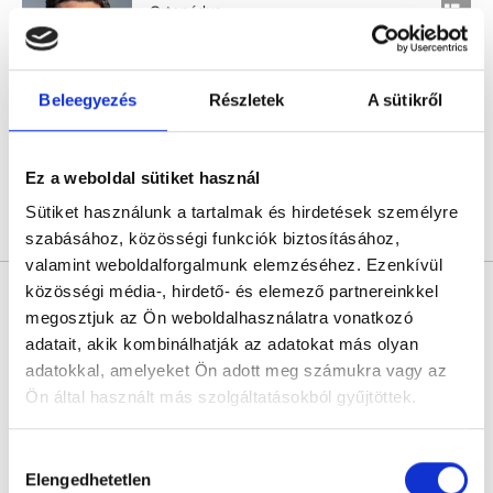
Ortopédus
4.8
174 értékelés
Menta Egészségközpont
Budapest, XII. kerület, Brassai Sámuel u. 16.
Beleegyezés
Részletek
A sütikről
Következő időpont:
augusztus 11.
Ez a weboldal sütiket használ
Sütiket használunk a tartalmak és hirdetések személyre
Árlista
Összes időpont
Profil
szabásához, közösségi funkciók biztosításához,
valamint weboldalforgalmunk elemzéséhez. Ezenkívül
közösségi média-, hirdető- és elemező partnereinkkel
Dr. Mérai András
Ortopédus
megosztjuk az Ön weboldalhasználatra vonatkozó
adatait, akik kombinálhatják az adatokat más olyan
4.9
68 értékelés
adatokkal, amelyeket Ön adott meg számukra vagy az
Pesti Mozgásszervi Magánrendelő P70
Ön által használt más szolgáltatásokból gyűjtöttek.
Budapest, XIII. kerület, Pannónia utca 70.
Következő időpont:
augusztus 11.
Cookie
Hozzájárulás
szabályzat:
https://foglaljorvost.hu/info/foglaljorvost-
Elengedhetetlen
kiválasztása