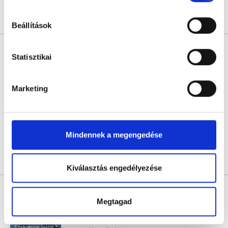
hu-cookie-szabalyzat/
Árlista
Összes időpont
Profil
Beállítások
Dr. Vajda Flóra Vanda
Statisztikai
Ortopédus
4.7
1 értékelés
Marketing
Renaissance Clinique Egészségközpont
Budapest, XI. kerület, Etele út 57.
Következő időpont:
augusztus 11.
Mindennek a megengedése
Árlista
Összes időpont
Profil
Kiválasztás engedélyezése
Dr. Kemecsey Balázs
Ortopédus szakorvos jelölt *
Megtagad
5.0
2 értékelés
Szakorvos jelölt *