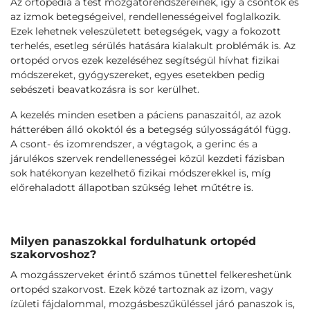
Az ortopédia a test mozgatórendszereinek, így a csontok és
az izmok betegségeivel, rendellenességeivel foglalkozik.
Ezek lehetnek veleszületett betegségek, vagy a fokozott
terhelés, esetleg sérülés hatására kialakult problémák is. Az
ortopéd orvos ezek kezeléséhez segítségül hívhat fizikai
módszereket, gyógyszereket, egyes esetekben pedig
sebészeti beavatkozásra is sor kerülhet.
A kezelés minden esetben a páciens panaszaitól, az azok
hátterében álló okoktól és a betegség súlyosságától függ.
A csont- és izomrendszer, a végtagok, a gerinc és a
járulékos szervek rendellenességei közül kezdeti fázisban
sok hatékonyan kezelhető fizikai módszerekkel is, míg
előrehaladott állapotban szükség lehet műtétre is.
Milyen panaszokkal fordulhatunk ortopéd
szakorvoshoz?
A mozgásszerveket érintő számos tünettel felkereshetünk
ortopéd szakorvost. Ezek közé tartoznak az izom, vagy
ízületi fájdalommal, mozgásbeszűküléssel járó panaszok is,