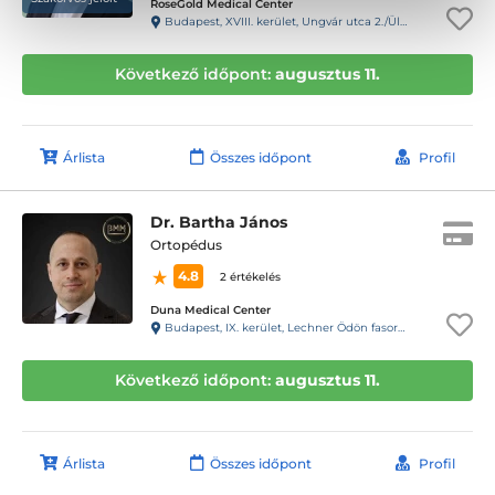
RoseGold Medical Center
Budapest, XVIII. kerület, Ungvár utca 2./Üllői út 650.
Következő időpont:
augusztus 11.
Árlista
Összes időpont
Profil
Dr. Bartha János
Ortopédus
4.8
2 értékelés
Duna Medical Center
Budapest, IX. kerület, Lechner Ödön fasor 5.
Következő időpont:
augusztus 11.
Árlista
Összes időpont
Profil