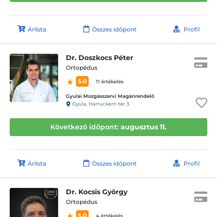
Árlista
Összes időpont
Profil
Dr. Doszkocs Péter
Ortopédus
5.0
11 értékelés
Gyulai Mozgásszervi Magánrendelő
Gyula, Harruckern tér 3.
Következő időpont:
augusztus 11.
Árlista
Összes időpont
Profil
Dr. Kocsis György
Ortopédus
5.0
4 értékelés