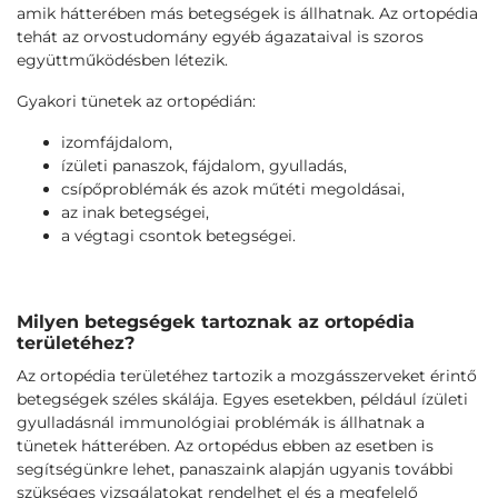
amik hátterében más betegségek is állhatnak. Az ortopédia
tehát az orvostudomány egyéb ágazataival is szoros
együttműködésben létezik.
Gyakori tünetek az ortopédián:
izomfájdalom,
ízületi panaszok, fájdalom, gyulladás,
csípőproblémák és azok műtéti megoldásai,
az inak betegségei,
a végtagi csontok betegségei.
Milyen betegségek tartoznak az ortopédia
területéhez?
Az ortopédia területéhez tartozik a mozgásszerveket érintő
betegségek széles skálája. Egyes esetekben, például ízületi
gyulladásnál immunológiai problémák is állhatnak a
tünetek hátterében. Az ortopédus ebben az esetben is
segítségünkre lehet, panaszaink alapján ugyanis további
szükséges vizsgálatokat rendelhet el és a megfelelő