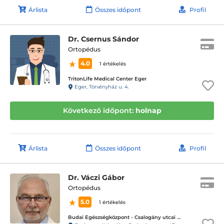
Árlista
Összes időpont
Profil
Dr. Csernus Sándor
Ortopédus
4.0
1 értékelés
TritonLife Medical Center Eger
Eger, Törvényház u. 4.
Következő időpont:
holnap
Árlista
Összes időpont
Profil
Dr. Váczi Gábor
Ortopédus
5.0
1 értékelés
Budai Egészségközpont - Csalogány utcai magánrendelők