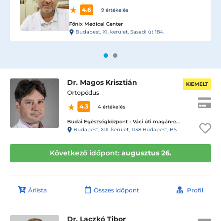
4.8
487 értékelés
Dr. Körmendi Zoltán magánrendelése
Budapest, III. kerület, Lajos utca 74-76.
Dr. Magos Krisztián
KIEMELT
Ortopédus
4.3
4 értékelés
Budai Egészségközpont - Váci úti magánrendelők
Budapest, XIII. kerület, 1138 Budapest, BSR Center, Váci út 135-139.
Következő időpont:
augusztus 26.
Árlista
Összes időpont
Profil
Dr. Laczkó Tibor