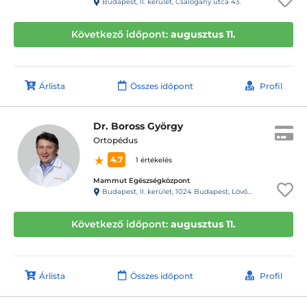
Budapest, II. kerület, Csalogány utca 43.
Következő időpont:
augusztus 11.
Árlista
Összes időpont
Profil
Dr. Boross György
Ortopédus
4.7
1 értékelés
Mammut Egészségközpont
Budapest, II. kerület, 1024 Budapest, Lövőház utca 1-5. Mammut II., 4. emelet
Következő időpont:
augusztus 11.
Árlista
Összes időpont
Profil