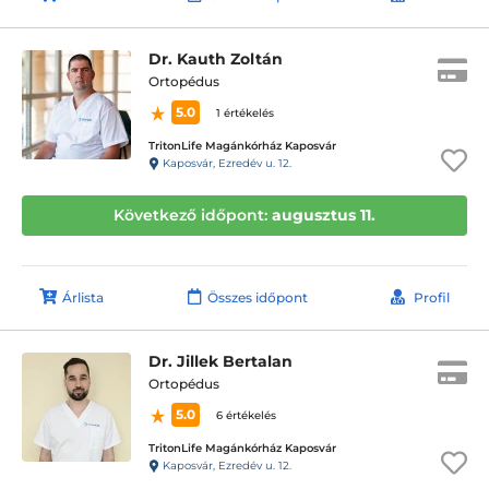
Dr. Kauth Zoltán
Ortopédus
5.0
1 értékelés
TritonLife Magánkórház Kaposvár
Kaposvár, Ezredév u. 12.
Következő időpont:
augusztus 11.
Árlista
Összes időpont
Profil
Dr. Jillek Bertalan
Ortopédus
5.0
6 értékelés
TritonLife Magánkórház Kaposvár
Kaposvár, Ezredév u. 12.