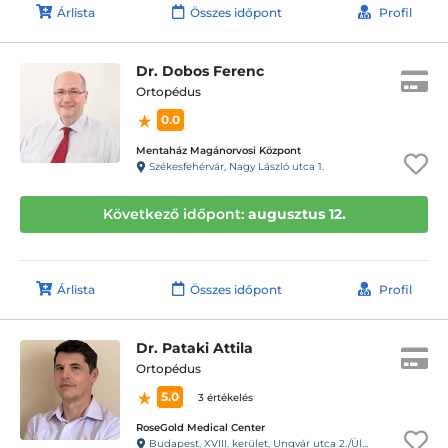
Árlista
Összes időpont
Profil
Dr. Dobos Ferenc
Ortopédus
0.0
Mentaház Magánorvosi Központ
Székesfehérvár, Nagy László utca 1.
Következő időpont:
augusztus 12.
Árlista
Összes időpont
Profil
Dr. Pataki Attila
Ortopédus
5.0
3 értékelés
RoseGold Medical Center
Budapest, XVIII. kerület, Ungvár utca 2./Üllői út 650.