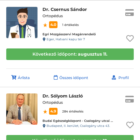
Dr. Csernus Sándor
Ortopédus
4.0
1 értékelés
Egri Mozgásszervi Magánrendelő
Eger, Hatvani kapu tér 7
Következő időpont:
augusztus 11.
Árlista
Összes időpont
Profil
Dr. Sólyom László
Ortopédus
4.9
284 értékelés
Budai Egészségközpont - Csalogány utcai magánrendelők
Budapest, II. kerület, Csalogány utca 43.