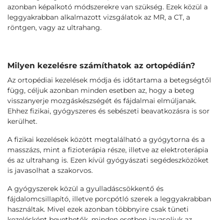
azonban képalkotó módszerekre van szükség. Ezek közül a
leggyakrabban alkalmazott vizsgálatok az MR, a CT, a
röntgen, vagy az ultrahang.
Milyen kezelésre számíthatok az ortopédián?
Az ortopédiai kezelések módja és időtartama a betegségtől
függ, céljuk azonban minden esetben az, hogy a beteg
visszanyerje mozgáskészségét és fájdalmai elmúljanak.
Ehhez fizikai, gyógyszeres és sebészeti beavatkozásra is sor
kerülhet.
A fizikai kezelések között megtalálható a gyógytorna és a
masszázs, mint a fizioterápia része, illetve az elektroterápia
és az ultrahang is. Ezen kívül gyógyászati segédeszközöket
is javasolhat a szakorvos.
A gyógyszerek közül a gyulladáscsökkentő és
fájdalomcsillapító, illetve porcpótló szerek a leggyakrabban
használtak. Mivel ezek azonban többnyire csak tüneti
kezelésként bevethetők, minden esetben javasoljuk az