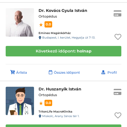
Dr. Kovács Gyula István
Ortopédus
0.0
Emineo Magánkórház
Budapest, I. kerület, Hegyalja út 7-13.
Következő időpont:
holnap
Árlista
Összes időpont
Profil
Dr. Huszanyik István
Ortopédus
0.0
TritonLife MacroKlinika
Miskolc, Arany János tér 1.