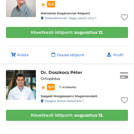
0.0
Mentaház Magánorvosi Központ
Székesfehérvár, Nagy László utca 1.
Következő időpont:
augusztus 12.
Árlista
Összes időpont
Profil
Dr. Doszkocs Péter
Ortopédus
5.0
11 értékelés
Szegedi Mozgásszervi Magánrendelő
Szeged, Boros József köz 1.
Következő időpont:
augusztus 12.