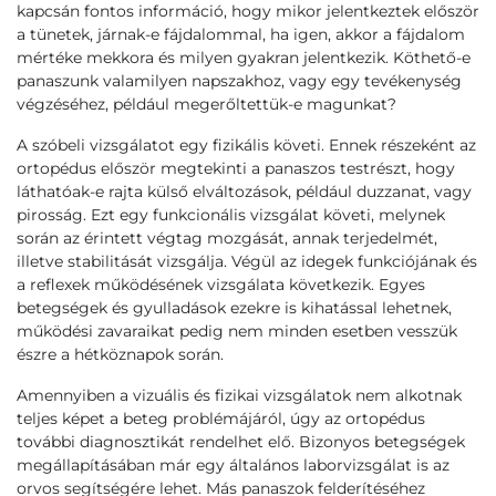
kapcsán fontos információ, hogy mikor jelentkeztek először
a tünetek, járnak-e fájdalommal, ha igen, akkor a fájdalom
mértéke mekkora és milyen gyakran jelentkezik. Köthető-e
panaszunk valamilyen napszakhoz, vagy egy tevékenység
végzéséhez, például megerőltettük-e magunkat?
A szóbeli vizsgálatot egy fizikális követi. Ennek részeként az
ortopédus először megtekinti a panaszos testrészt, hogy
láthatóak-e rajta külső elváltozások, például duzzanat, vagy
pirosság. Ezt egy funkcionális vizsgálat követi, melynek
során az érintett végtag mozgását, annak terjedelmét,
illetve stabilitását vizsgálja. Végül az idegek funkciójának és
a reflexek működésének vizsgálata következik. Egyes
betegségek és gyulladások ezekre is kihatással lehetnek,
működési zavaraikat pedig nem minden esetben vesszük
észre a hétköznapok során.
Amennyiben a vizuális és fizikai vizsgálatok nem alkotnak
teljes képet a beteg problémájáról, úgy az ortopédus
további diagnosztikát rendelhet elő. Bizonyos betegségek
megállapításában már egy általános laborvizsgálat is az
orvos segítségére lehet. Más panaszok felderítéséhez