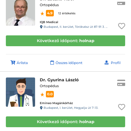
Ortopédus
4.9
12 értékelés
IQB Medical
Budapest, II. kerület, Törökvész út 87-91 3. emelet 220 (Rózsadomb center a posta mellett)
Következő időpont:
holnap
Árlista
Összes időpont
Profil
Dr. Gyurina László
Ortopédus
0.0
Emineo Magánkórház
Budapest, I. kerület, Hegyalja út 7-13.
Következő időpont:
holnap