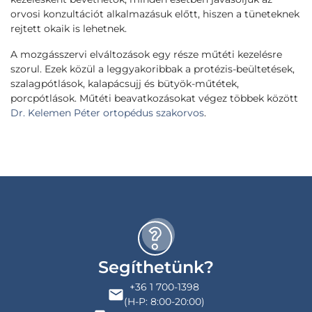
orvosi konzultációt alkalmazásuk előtt, hiszen a tüneteknek
rejtett okaik is lehetnek.
A mozgásszervi elváltozások egy része műtéti kezelésre
szorul. Ezek közül a leggyakoribbak a protézis-beültetések,
szalagpótlások, kalapácsujj és bütyök-műtétek,
porcpótlások. Műtéti beavatkozásokat végez többek között
Dr. Kelemen Péter ortopédus szakorvos
.
Segíthetünk?
+36 1 700-1398
(H-P: 8:00-20:00)