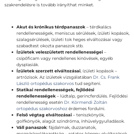
szakrendelésre is tovább irányíthat minket.
Akut és krónikus térdpanaszok
– térdkalács
rendellenességek, meniscus sérülések, ízületi kopások,
szalagsérülések, ízületi tok heges elváltozásai vagy
szabadtest okozta panaszok stb.
Ízületek veleszületett rendellenességei
–
csípőficam vagy rendellenes kinövések, egyéb
dysplasiák.
Ízületek szerzett elváltozásai
, ízületi kopások –
artrózisok. Az izületek vizsgálatában
Dr. Cs. Frank
László ortopédus szakorvos
tud segíteni.
Statikai rendellenességek, fejlődési
rendellenességek
– lúdtalp, gerincferdülés. Fejlődési
rendellenesség esetén
Dr. Körmendi Zoltán
ortopédus szakorvoshoz
érdemes fordulni.
Felső végtag elváltozásai
– teniszkönyök,
golfkönyök, alagút szindróma, ínhüvelygyulladások.
Váll panaszok
: fájdalmak, duzzanatok,
mozgáskorlátozottság – rotator-köpeny elváltozások,