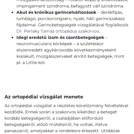
impingement szindróma, befagyott váll szindróma
Akut és krónikus gerincelváltozások
– derékfájás,
lumbágó, porckorongsérv, nyaki, háti gerincszakasz
fájdalmai. Gerincbetegségek vizsgálatával foglalkozik
Dr. Perlaky Tamás ortopédus szakorvos
.
Idegi eredetű izom és csontbetegségek
–
neuromuscularis kórképek – a születéskor
elszenvedett agykárosodás következményeként
kialakult, mozgásszerveket érintő betegségek, mint
pl. a Little-kór.
Az ortopédiai vizsgálat menete
Az ortopédiai vizsgálat a részletes kórelőzmény felvételével
kezdődik. Ennek során a szakorvos kikérdezi a beteget
korábbi betegségeiről, a családjában előforduló
betegségekről, előző műtéteiről, ha voltak, illetve
panaszairól, amelyekkel a rendelésre érkezett. Utóbbiak