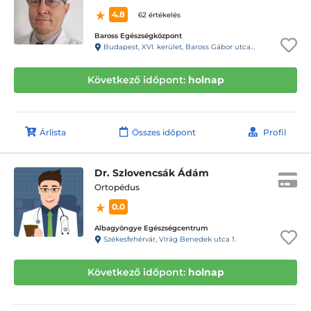
4.8
62 értékelés
Baross Egészségközpont
Budapest, XVI. kerület, Baross Gábor utca 40.
Következő időpont:
holnap
Árlista
Összes időpont
Profil
Dr. Szlovencsák Ádám
Ortopédus
0.0
Albagyöngye Egészségcentrum
Székesfehérvár, Virág Benedek utca 1.
Következő időpont:
holnap