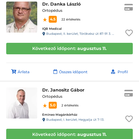
Dr. Danka László
Ortopédus
4.5
22 értékelés
IQB Medical
Budapest, II. kerület, Törökvész út 87-91 3. emelet 220 (Rózsadomb center a posta mellett)
Következő időpont:
augusztus 11.
Árlista
Összes időpont
Profil
Dr. Janositz Gábor
Ortopédus
5.0
2 értékelés
Emineo Magánkórház
Budapest, I. kerület, Hegyalja út 7-13.
Következő időpont:
augusztus 11.