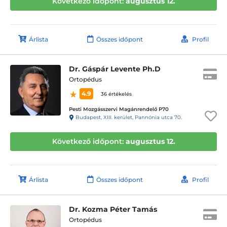
Következő időpont:
augusztus 12.
Árlista
Összes időpont
Profil
Dr. Gáspár Levente Ph.D
Ortopédus
4.9
36 értékelés
Pesti Mozgásszervi Magánrendelő P70
Budapest, XIII. kerület, Pannónia utca 70.
Következő időpont:
augusztus 12.
Árlista
Összes időpont
Profil
Dr. Kozma Péter Tamás
Ortopédus