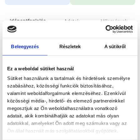
Időpontfoglalás
Adatok
Vélemények
Foglalj időpontot
Beleegyezés
Részletek
A sütikről
Összes szakterület
HPV oltás beadás (oltóanyagot nem tartalmaz)
Ez a weboldal sütiket használ
Sütiket használunk a tartalmak és hirdetések személyre
szabásához, közösségi funkciók biztosításához,
valamint weboldalforgalmunk elemzéséhez. Ezenkívül
közösségi média-, hirdető- és elemező partnereinkkel
Főoldal
Orvosok
Proktológus
megosztjuk az Ön weboldalhasználatra vonatkozó
adatait, akik kombinálhatják az adatokat más olyan
Proktológus, Budapest, XXI. kerület
Dr. Erős András
adatokkal, amelyeket Ön adott meg számukra vagy az
Ön által használt más szolgáltatásokból gyűjtöttek.