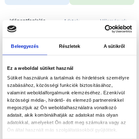
Időpontfoglalás
Adatok
Vélemények
Foglalj időpontot
Beleegyezés
Részletek
A sütikről
Összes szakterület
Autogén tréning
Ez a weboldal sütiket használ
Sütiket használunk a tartalmak és hirdetések személyre
szabásához, közösségi funkciók biztosításához,
valamint weboldalforgalmunk elemzéséhez. Ezenkívül
közösségi média-, hirdető- és elemező partnereinkkel
Főoldal
Orvosok
Pszichológus
megosztjuk az Ön weboldalhasználatra vonatkozó
adatait, akik kombinálhatják az adatokat más olyan
Pszichológus, Budapest, VII. kerület
Hajba Kálmán
adatokkal, amelyeket Ön adott meg számukra vagy az
Ön által használt más szolgáltatásokból gyűjtöttek.