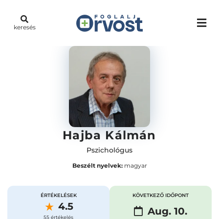
keresés
Hajba Kálmán
Pszichológus
Beszélt nyelvek:
magyar
ÉRTÉKELÉSEK
KÖVETKEZŐ IDŐPONT
4.5
Aug. 10.
55 értékelés