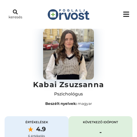
keresés
Kabai Zsuzsanna
Pszichológus
Beszélt nyelvek:
magyar
ÉRTÉKELÉSEK
KÖVETKEZŐ IDŐPONT
4.9
-
6 értékelés