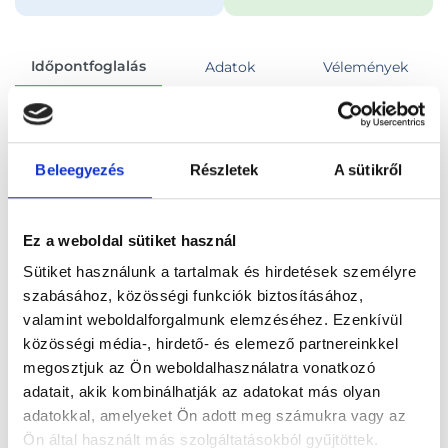
Időpontfoglalás
Adatok
Vélemények
Foglalj időpontot
Beleegyezés
Részletek
A sütikről
Összes szakterület
90 perces konzultáció
Ez a weboldal sütiket használ
Sütiket használunk a tartalmak és hirdetések személyre
szabásához, közösségi funkciók biztosításához,
valamint weboldalforgalmunk elemzéséhez. Ezenkívül
Főoldal
Orvosok
Pszichológus
közösségi média-, hirdető- és elemező partnereinkkel
megosztjuk az Ön weboldalhasználatra vonatkozó
Pszichológus, Budapest, IX. kerület
adatait, akik kombinálhatják az adatokat más olyan
adatokkal, amelyeket Ön adott meg számukra vagy az
Kabai Zsuzsanna
Ön által használt más szolgáltatásokból gyűjtöttek.