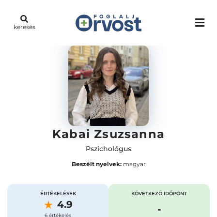
keresés
Kabai Zsuzsanna
Pszichológus
Beszélt nyelvek:
magyar
ÉRTÉKELÉSEK
KÖVETKEZŐ IDŐPONT
4.9
-
6 értékelés