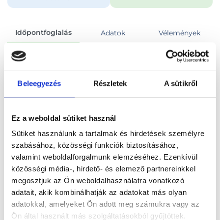
Időpontfoglalás
Adatok
Vélemények
Foglalj időpontot
Beleegyezés
Részletek
A sütikről
Összes szakterület
90 perces konzultáció
Ez a weboldal sütiket használ
Sütiket használunk a tartalmak és hirdetések személyre
szabásához, közösségi funkciók biztosításához,
valamint weboldalforgalmunk elemzéséhez. Ezenkívül
Főoldal
Orvosok
Pszichológus
közösségi média-, hirdető- és elemező partnereinkkel
megosztjuk az Ön weboldalhasználatra vonatkozó
Pszichológus, Budapest, IX. kerület
adatait, akik kombinálhatják az adatokat más olyan
adatokkal, amelyeket Ön adott meg számukra vagy az
Kabai Zsuzsanna
Ön által használt más szolgáltatásokból gyűjtöttek.