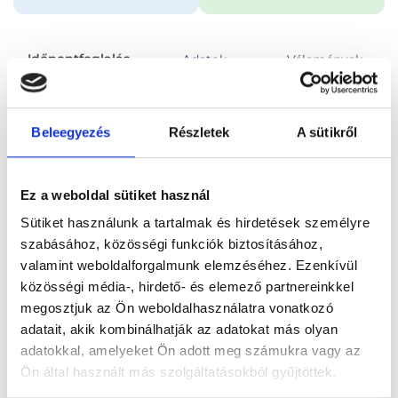
Időpontfoglalás
Adatok
Vélemények
Foglalj időpontot
Beleegyezés
Részletek
A sütikről
Összes szakterület
Alkohol- és/vagy nikotinfüggőség
Ez a weboldal sütiket használ
Sütiket használunk a tartalmak és hirdetések személyre
szabásához, közösségi funkciók biztosításához,
valamint weboldalforgalmunk elemzéséhez. Ezenkívül
közösségi média-, hirdető- és elemező partnereinkkel
Főoldal
Orvosok
Pszichológus
megosztjuk az Ön weboldalhasználatra vonatkozó
adatait, akik kombinálhatják az adatokat más olyan
Pszichológus, Esztergom
Kapócs Imre
adatokkal, amelyeket Ön adott meg számukra vagy az
Ön által használt más szolgáltatásokból gyűjtöttek.