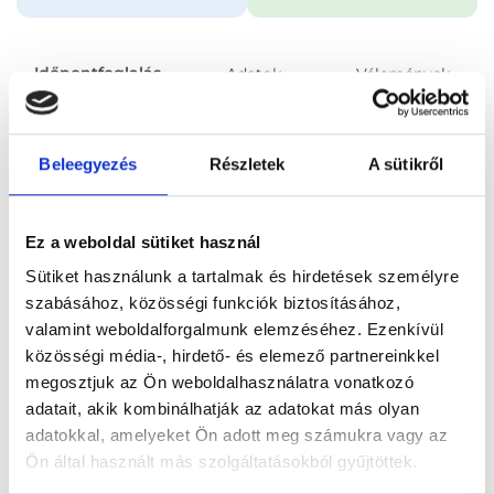
Időpontfoglalás
Adatok
Vélemények
Foglalj időpontot
Beleegyezés
Részletek
A sütikről
Összes szakterület
Felnőtt egyéni pszichotherápiás konzultáció
Ez a weboldal sütiket használ
Sütiket használunk a tartalmak és hirdetések személyre
szabásához, közösségi funkciók biztosításához,
valamint weboldalforgalmunk elemzéséhez. Ezenkívül
közösségi média-, hirdető- és elemező partnereinkkel
Főoldal
Orvosok
Pszichológus
megosztjuk az Ön weboldalhasználatra vonatkozó
adatait, akik kombinálhatják az adatokat más olyan
Pszichológus, Esztergom
Kapócs Imre
adatokkal, amelyeket Ön adott meg számukra vagy az
Ön által használt más szolgáltatásokból gyűjtöttek.