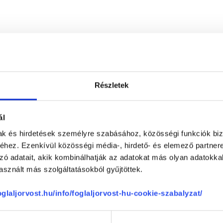
Részletek
ál
mak és hirdetések személyre szabásához, közösségi funkciók biz
Pszichopont - Múzeum utcai rendelő
hez. Ezenkívül közösségi média-, hirdető- és elemező partner
1088
Budapest, VIII. kerület
,
Múzeum utca
zó adatait, akik kombinálhatják az adatokat más olyan adatokka
sznált más szolgáltatásokból gyűjtöttek.
nyek
foglaljorvost.hu/info/foglaljorvost-hu-cookie-szabalyzat/
Anonym
100 %