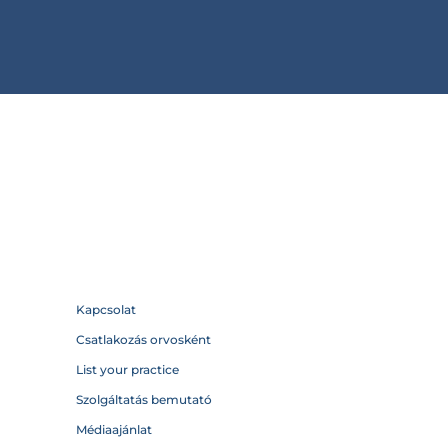
Kapcsolat
Csatlakozás orvosként
List your practice
Szolgáltatás bemutató
Médiaajánlat