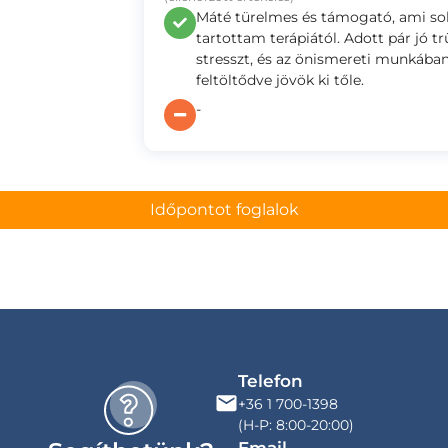
Máté türelmes és támogató, ami so
tartottam terápiától. Adott pár jó 
stresszt, és az önismereti munkában
feltöltődve jövök ki tőle.
-
Időpontot foglalok
Telefon
+36 1 700-1398
(H-P: 8:00-20:00)