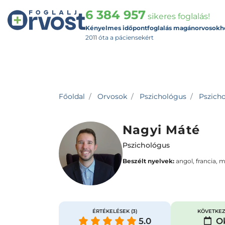
6 384 957
sikeres foglalás!
Kényelmes időpontfoglalás magánorvosokh
2011 óta a páciensekért
Főoldal
Orvosok
Pszichológus
Pszicho
Nagyi Máté
Pszichológus
Beszélt nyelvek:
angol, francia, 
ÉRTÉKELÉSEK
(3)
KÖVETKEZ
5.0
Ok