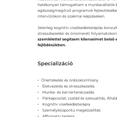
hatékonyan támogattam a munkavállalók b
egészségmegőrző programok fejlesztésében 
intervíziókon és szakmai képzéseken.
Jelenleg kognitív viselkedésterápiás konzu
stresszkezelési és önismereti folyamatok
szemlélettel segítsem klienseimet belső
fejlődésükben.
Specializáció
Önértékelés és önbizalomhiány
Életvezetés és stresszkezelés
Munka- és karriertanácsadás
Párkapcsolat, család és szexualitás, Álta
Kognitív viselkedésterápia
Személyközpontú megközelítés
Affirmatív terápia