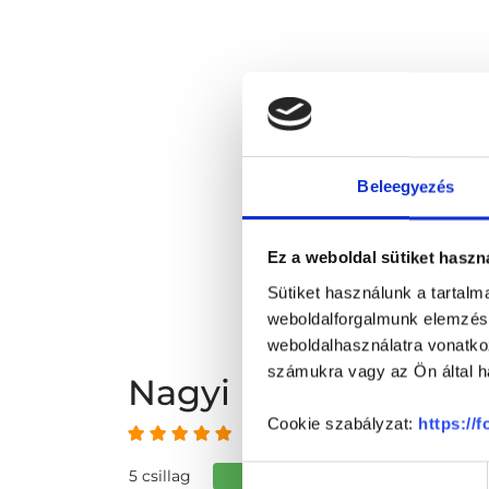
Beleegyezés
Ez a weboldal sütiket haszn
Sütiket használunk a tartal
weboldalforgalmunk elemzésé
weboldalhasználatra vonatko
számukra vagy az Ön által ha
Nagyi Máté vélemé
Cookie szabályzat:
https://
5 az 5-ből
Hozzájárulás
5 csillag