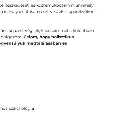
eilleszkedését, és közreműködtem munkahelyi
is. Folyamatosan részt veszek szupervíziókon,
ltáns képzést végzek, klienseimmel a különböző
on dolgozom.
Célom, hogy holisztikus
 egyensúlyuk megtalálásában és
lános pszichológia