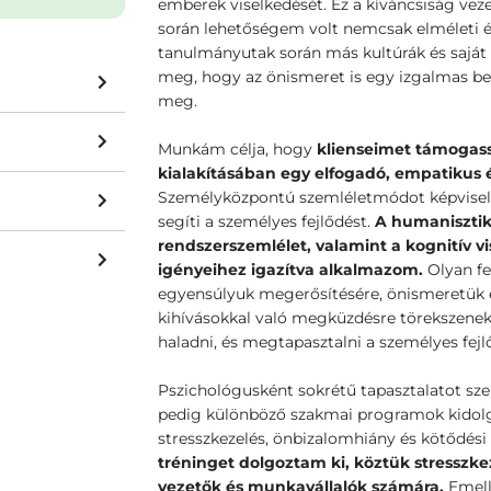
emberek viselkedését. Ez a kíváncsiság vez
során lehetőségem volt nemcsak elméleti és
tanulmányutak során más kultúrák és saját 
meg, hogy az önismeret is egy izgalmas bel
meg.
Munkám célja, hogy
klienseimet támogass
kialakításában egy elfogadó, empatikus 
Személyközpontú szemléletmódot képvisele
segíti a személyes fejlődést.
A humanisztiku
rendszerszemlélet, valamint a kognitív vi
igényeihez igazítva alkalmazom.
Olyan fe
egyensúlyuk megerősítésére, önismeretük e
kihívásokkal való megküzdésre törekszenek
haladni, és megtapasztalni a személyes fej
Pszichológusként sokrétű tapasztalatot s
pedig különböző szakmai programok kidolg
stresszkezelés, önbizalomhiány és kötődés
tréninget dolgoztam ki, köztük stresszke
vezetők és munkavállalók számára.
Emell