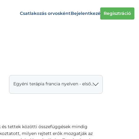
Csatlakozás orvosként
Bejelentkezés
Regisztráció
Egyéni terápia francia nyelven - első alkalom
 és tettek közötti összefüggések mindig
koztatott, milyen rejtett erők mozgatják az