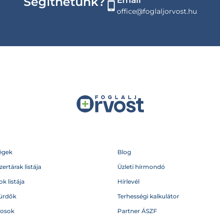
Segíthetünk?
Email
office@foglaljorvost.hu
égek
Blog
ertárak listája
Üzleti hírmondó
k listája
Hírlevél
ürdők
Terhességi kalkulátor
vosok
Partner ÁSZF