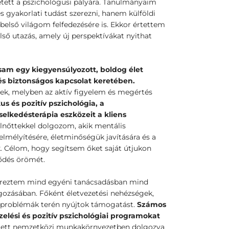
etett a pszichológusi pályára. Tanulmányaim
 gyakorlati tudást szerezni, hanem külföldi
belső világom felfedezésére is. Ekkor értettem
ső utazás, amely új perspektívákat nyithat
am egy kiegyensúlyozott, boldog élet
és biztonságos kapcsolat keretében.
k, melyben az aktív figyelem és megértés
s és pozitív pszichológia, a
selkedésterápia eszközeit a kliens
lnőttekkel dolgozom, akik mentális
lmélyítésére, életminőségük javítására és a
. Célom, hogy segítsem őket saját útjukon
lődés örömét.
zereztem mind egyéni tanácsadásban mind
ozásában. Főként életvezetési nehézségek,
i problémák terén nyújtok támogatást.
Számos
zelési és pozitív pszichológiai programokat
ett nemzetközi munkakörnyezetben dolgozva