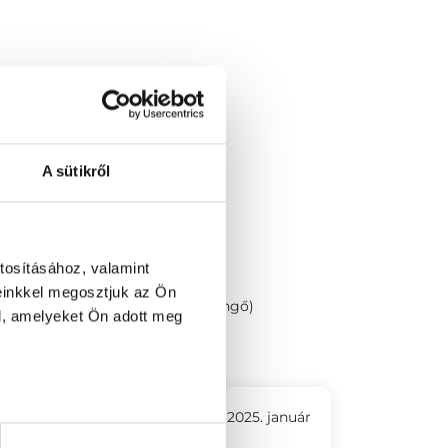
A sütikről
tosításához, valamint
einkkel megosztjuk az Ön
 15/A. Fsz/1. ajtó (11-es kapucsengő)
l, amelyeket Ön adott meg
2025. január