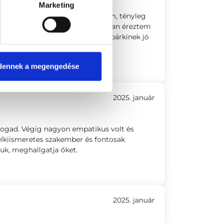
Marketing
 empatikus volt, így azt éreztem, tényleg
eszélgetéseink során biztonságban éreztem
tam nyílni. Nagyon köszönöm, bárkinek jó
dennek a megengedése
2025. január
fogad. Végig nagyon empatikus volt és
lelkiismeretes szakember és fontosak
juk, meghallgatja őket.
2025. január