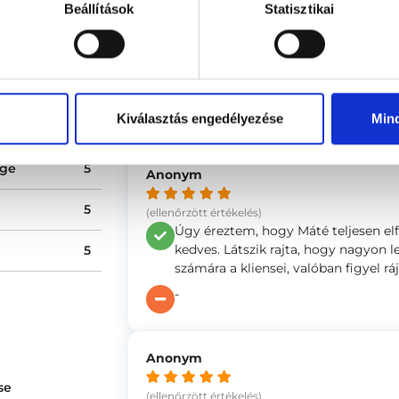
Beállítások
Statisztikai
(ellenőrzött értékelés)
0 %
Máté nagyon hozzáértő, figyelmes és
0 %
megérti, min megyek keresztül. A b
magam, így mindig jobban meg tud
0 %
szívvel ajánlanám.
0 %
-
Kiválasztás engedélyezése
Min
ége
5
Anonym
5
(ellenőrzött értékelés)
Úgy éreztem, hogy Máté teljesen el
kedves. Látszik rajta, hogy nagyon 
5
számára a kliensei, valóban figyel rá
-
Anonym
se
(ellenőrzött értékelés)