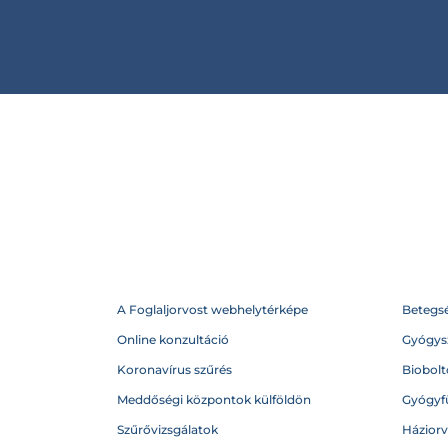
A Foglaljorvost webhelytérképe
Betegs
Online konzultáció
Gyógysz
Koronavírus szűrés
Biobolto
Meddőségi központok külföldön
Gyógyf
Szűrővizsgálatok
Házior