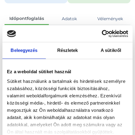
Időpontfoglalás
Adatok
Vélemények
Foglalj időpontot
Beleegyezés
Részletek
A sütikről
Összes szakterület
Videós konzultáció (kontroll)
Ez a weboldal sütiket használ
Sütiket használunk a tartalmak és hirdetések személyre
szabásához, közösségi funkciók biztosításához,
valamint weboldalforgalmunk elemzéséhez. Ezenkívül
Főoldal
Orvosok
Pszichológus
közösségi média-, hirdető- és elemező partnereinkkel
megosztjuk az Ön weboldalhasználatra vonatkozó
Pszichológus, Online konzultáció
adatait, akik kombinálhatják az adatokat más olyan
adatokkal, amelyeket Ön adott meg számukra vagy az
Sebestyén Szilvia Tünde
Ön által használt más szolgáltatásokból gyűjtöttek.