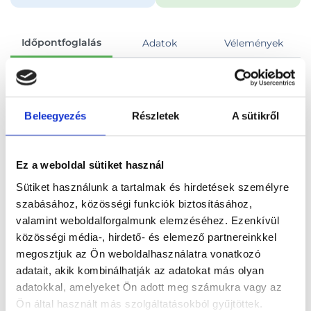
Időpontfoglalás
Adatok
Vélemények
Foglalj időpontot
Beleegyezés
Részletek
A sütikről
Összes szakterület
Psychological counseling
Ez a weboldal sütiket használ
Sütiket használunk a tartalmak és hirdetések személyre
szabásához, közösségi funkciók biztosításához,
valamint weboldalforgalmunk elemzéséhez. Ezenkívül
Főoldal
Orvosok
Pszichológus
közösségi média-, hirdető- és elemező partnereinkkel
megosztjuk az Ön weboldalhasználatra vonatkozó
Pszichológus, Online konzultáció
adatait, akik kombinálhatják az adatokat más olyan
adatokkal, amelyeket Ön adott meg számukra vagy az
Sebestyén Szilvia Tünde
Ön által használt más szolgáltatásokból gyűjtöttek.