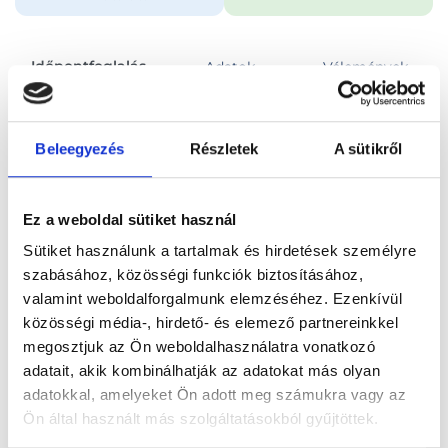
Időpontfoglalás
Adatok
Vélemények
Foglalj időpontot
Beleegyezés
Részletek
A sütikről
Összes szakterület
Videós konzultáció
Ez a weboldal sütiket használ
Sütiket használunk a tartalmak és hirdetések személyre
szabásához, közösségi funkciók biztosításához,
valamint weboldalforgalmunk elemzéséhez. Ezenkívül
közösségi média-, hirdető- és elemező partnereinkkel
Főoldal
Orvosok
Pszichológus
megosztjuk az Ön weboldalhasználatra vonatkozó
adatait, akik kombinálhatják az adatokat más olyan
Pszichológus, Online konzultáció
Vasas Viktória
adatokkal, amelyeket Ön adott meg számukra vagy az
Ön által használt más szolgáltatásokból gyűjtöttek.