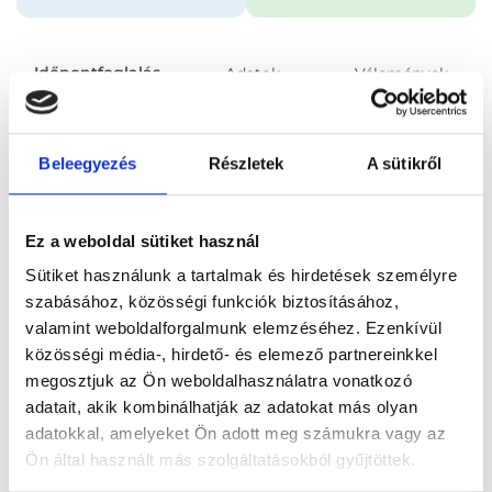
Időpontfoglalás
Adatok
Vélemények
Foglalj időpontot
Beleegyezés
Részletek
A sütikről
Összes szakterület
Lágyrész UH vizsgálat
Ez a weboldal sütiket használ
Sütiket használunk a tartalmak és hirdetések személyre
szabásához, közösségi funkciók biztosításához,
valamint weboldalforgalmunk elemzéséhez. Ezenkívül
közösségi média-, hirdető- és elemező partnereinkkel
Főoldal
Orvosok
Radiológus
megosztjuk az Ön weboldalhasználatra vonatkozó
adatait, akik kombinálhatják az adatokat más olyan
Radiológus, Budapest, VII. kerület
Dr. Habib Alhaj
adatokkal, amelyeket Ön adott meg számukra vagy az
Ön által használt más szolgáltatásokból gyűjtöttek.