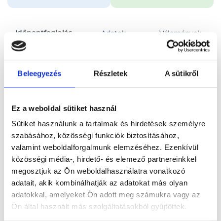
Időpontfoglalás
Adatok
Vélemények
Foglalj időpontot
Beleegyezés
Részletek
A sütikről
Összes szakterület
Tályogtisztítás, kötözés
Ez a weboldal sütiket használ
Sütiket használunk a tartalmak és hirdetések személyre
szabásához, közösségi funkciók biztosításához,
valamint weboldalforgalmunk elemzéséhez. Ezenkívül
közösségi média-, hirdető- és elemező partnereinkkel
Főoldal
Orvosok
Sebész
megosztjuk az Ön weboldalhasználatra vonatkozó
adatait, akik kombinálhatják az adatokat más olyan
Sebész, Budapest, VII. kerület
Dr. Péter Sándor
adatokkal, amelyeket Ön adott meg számukra vagy az
Ön által használt más szolgáltatásokból gyűjtöttek.