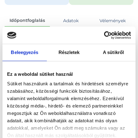
Időpontfoglalás
Adatok
Vélemények
Foglalj időpontot
Beleegyezés
Részletek
A sütikről
Összes szakterület
Emlő ultrahang
Ez a weboldal sütiket használ
Sütiket használunk a tartalmak és hirdetések személyre
szabásához, közösségi funkciók biztosításához,
valamint weboldalforgalmunk elemzéséhez. Ezenkívül
Főoldal
Orvosok
Ultrahangos szakorvos
közösségi média-, hirdető- és elemező partnereinkkel
megosztjuk az Ön weboldalhasználatra vonatkozó
Ultrahangos szakorvos, Budapest, VII. kerület
adatait, akik kombinálhatják az adatokat más olyan
adatokkal, amelyeket Ön adott meg számukra vagy az
Dr. Zsuppán Richárd
Ön által használt más szolgáltatásokból gyűjtöttek.