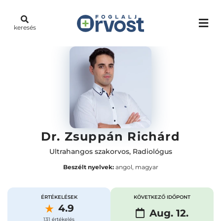
keresés
Dr. Zsuppán Richárd
Ultrahangos szakorvos
,
Radiológus
Beszélt nyelvek:
angol, magyar
ÉRTÉKELÉSEK
KÖVETKEZŐ IDŐPONT
4.9
Aug. 12.
131 értékelés