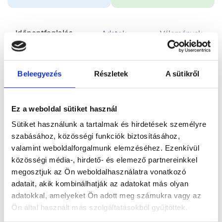
Időpontfoglalás
Adatok
Vélemények
Foglalj időpontot
Beleegyezés
Részletek
A sütikről
Összes szakterület
Circumcisio (előbőr eltávolítás, körülmetélés)
Ez a weboldal sütiket használ
Sütiket használunk a tartalmak és hirdetések személyre
szabásához, közösségi funkciók biztosításához,
valamint weboldalforgalmunk elemzéséhez. Ezenkívül
közösségi média-, hirdető- és elemező partnereinkkel
Főoldal
Orvosok
Urológus
megosztjuk az Ön weboldalhasználatra vonatkozó
adatait, akik kombinálhatják az adatokat más olyan
Urológus, Budapest, XI. kerület
Dr. Almási Mária
adatokkal, amelyeket Ön adott meg számukra vagy az
Ön által használt más szolgáltatásokból gyűjtöttek.