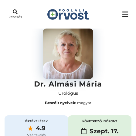
keresés
Dr. Almási Mária
Urológus
Beszélt nyelvek:
magyar
ÉRTÉKELÉSEK
KÖVETKEZŐ IDŐPONT
4.9
Szept. 17.
59 értékelés