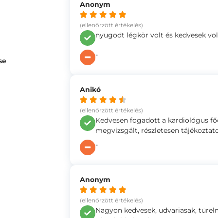
Anonym
(ellenőrzött értékelés)
nyugodt légkör volt és kedvesek vol
-
se
Anikó
(ellenőrzött értékelés)
Kedvesen fogadott a kardiológus főo
megvizsgált, részletesen tájékoztat
-
Anonym
(ellenőrzött értékelés)
Nagyon kedvesek, udvariasak, türelm