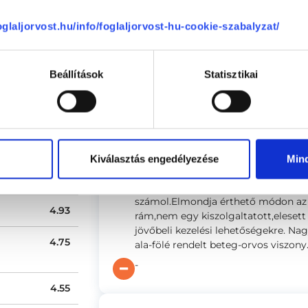
Anonym
foglaljorvost.hu/info/foglaljorvost-hu-cookie-szabalyzat/
(ellenőrzött értékelés)
78 %
Tágas, tiszta, világos környezetben 
kedvesek.
21 %
Beállítások
Statisztikai
-
0 %
0 %
0 %
Éva
Kiválasztás engedélyezése
Min
(ellenőrzött értékelés)
Szabó Balázs doktor zseniális orvo
4.84
foglalkozik a problémammal,alapos
számol.Elmondja érthető módon az o
4.93
rám,nem egy kiszolgaltatott,elesett 
jövőbeli kezelési lehetőségekre. N
4.75
ala-fölé rendelt beteg-orvos viszon
-
4.55