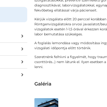
szolgáltatásokkal, preventív szemléletű g
diagnosztikával, laborvizsgálatokkal, egyna
fekvőbeteg ellátással várja pácienseit.
Kérjük vizsgálata előtt 20 perccel korábban
Röntgenvizsgálatokra orvosi javaslatot/be
vizsgálatok esetén 1-1,5 órával érkezzen ko
labor bemutatása szükséges.
A foglalás lemondása vagy módosítása ingy
vizsgálati időpontja előtt történik.
Szeretnénk felhívni a figyelmét, hogy traumá
csonttörés…) nem látunk el. Ilyen esetben a 
lenni.
Galéria