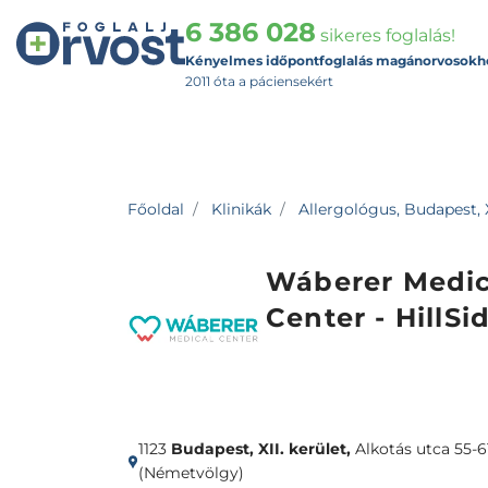
6 386 028
sikeres foglalás!
Kényelmes időpontfoglalás magánorvosokh
2011 óta a páciensekért
Főoldal
Klinikák
Allergológus, Budapest, X
Wáberer Medic
Center - HillSi
1123
Budapest, XII. kerület,
Alkotás utca 55-61
(Németvölgy)