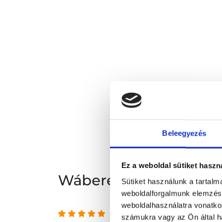
Beleegyezés
Ez a weboldal sütiket haszn
Wáberer Medical Cente
Sütiket használunk a tartal
weboldalforgalmunk elemzésé
weboldalhasználatra vonatko
4.77 az 5-ből
számukra vagy az Ön által ha