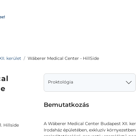
oz!
II. kerület
Wáberer Medical Center - HillSide
al
Proktológia
de
Bemutatkozás
A Wáberer Medical Center Budapest XII. ker
. Hillside
Irodaház épületében, exkluzív környezetbe