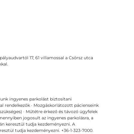
ályaudvartól 17, 61 villamossal a Csörsz utca
kkal.
unk ingyenes parkolást biztosítani
l rendelkezők · Mozgáskorlátozott pácienseink
szükséges) · Műtétre érkező és távozó ügyfelek
mennyiben jogosult az ingyenes parkolásra, a
atán keresztül tudja kezdeményezni. A
resztül tudja kezdeményezni. +36-1-323-7000.