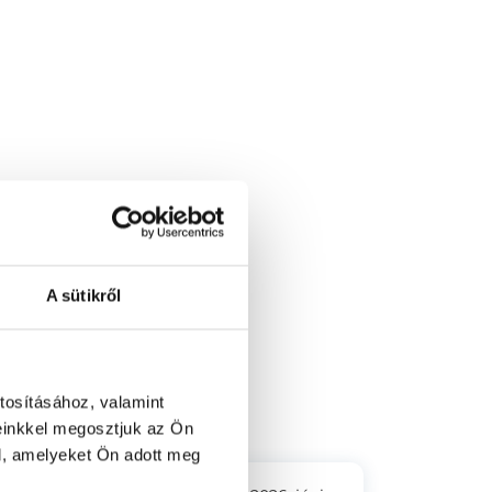
A sütikről
55-61. Hillside (Németvölgy)
tosításához, valamint
einkkel megosztjuk az Ön
l, amelyeket Ön adott meg