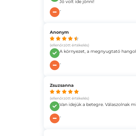
Jó volt ide jönni!
-
Anonym
(ellenőrzött értékelés)
A környezet, a megnyugtató hangola
-
Zsuzsanna
(ellenőrzött értékelés)
Van idejük a betegre. Válaszolnak m
-