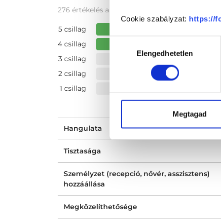
276 értékelés alapján
Cookie szabályzat:
https://
5 csillag
Hozzájárulás
4 csillag
Elengedhetetlen
kiválasztása
3 csillag
2 csillag
1 csillag
Megtagad
Hangulata
Tisztasága
Személyzet (recepció, nővér, asszisztens)
hozzáállása
Megközelíthetősége