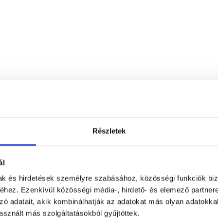
Wáberer Medical Center - HillSide
Részletek
1123
Budapest, XII. kerület
,
Alkotás utca 
ál
r - HillSide vélemények
mak és hirdetések személyre szabásához, közösségi funkciók biz
hez. Ezenkívül közösségi média-, hirdető- és elemező partner
zó adatait, akik kombinálhatják az adatokat más olyan adatokka
sznált más szolgáltatásokból gyűjtöttek.