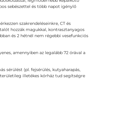
ondoskodással, legmodernebb képalkotó
pos sebészettel és több napot igénylő
 érkezzen szakrendeléseinkre, CT és
utalót hozzák magukkal, kontrasztanyagos
rábban és 2 hétnél nem régebbi vesefunkciós
enes, amennyiben az legalább 72 órával a
s sérülést (pl. fejsérülés, kutyaharapás,
területileg illetékes kórház tud segítségre