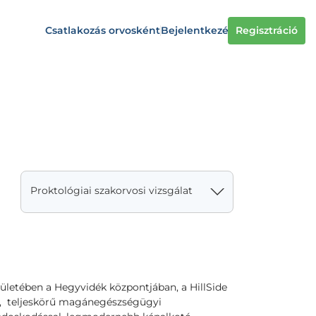
Csatlakozás orvosként
Bejelentkezés
Regisztráció
Proktológiai szakorvosi vizsgálat
ületében a Hegyvidék központjában, a HillSide
n, teljeskörű magánegészségügyi