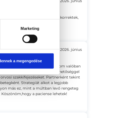
2026. június
lehetett várakozni. A recepciósok korrektek,
Marketing
2026. június
dennek a megengedése
s. Végre úgy erzem,hogy az orvosom valóban
an körbejárta a témát,minden lehetőséggel
rvosi szakkifejezéseket. Partnerként tekint
betegként. Strategiát alkot a legjobb
agyon más ez, mint a múltban levő rengeteg
y. Köszönöm,hogy a paciense lehetek!