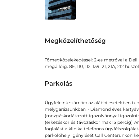
Megközelíthetőség
Tömegközelekedéssel: 2-es metróval a Déli p
megállóig. 8E, 110, 112, 139, 21, 21A, 212 buszo
Parkolás
Ügyfeleink számára az alábbi esetekben tud
mélygarázsunkban: · Diamond éves kártyáva
(mozgáskorlátozott igazolvánnyal igazolni 
(érkezéskor és távozáskor max 15 percig) A
foglalást a klinika telefonos ügyfélszolgál
parkolóhely igénylését Call Centerünkön ke