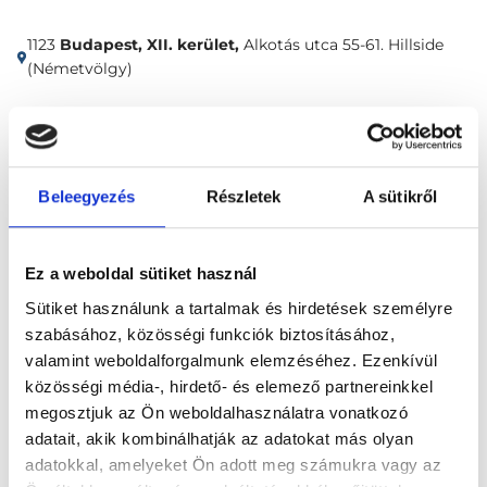
1123
Budapest, XII. kerület,
Alkotás utca 55-61. Hillside
(Németvölgy)
Időpontfoglalás
Adatok
Vélemények
Beleegyezés
Részletek
A sütikről
Foglalj időpontot
Ez a weboldal sütiket használ
Bőrgyógyászat
Sebkezelés, varratszedés
Sütiket használunk a tartalmak és hirdetések személyre
szabásához, közösségi funkciók biztosításához,
valamint weboldalforgalmunk elemzéséhez. Ezenkívül
közösségi média-, hirdető- és elemező partnereinkkel
megosztjuk az Ön weboldalhasználatra vonatkozó
adatait, akik kombinálhatják az adatokat más olyan
Főoldal
Klinikák
adatokkal, amelyeket Ön adott meg számukra vagy az