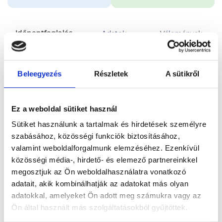
Időpontfoglalás
Adatok
Vélemények
Foglalj időpontot
Beleegyezés
Részletek
A sütikről
Összes szakterület
Ez a weboldal sütiket használ
Sütiket használunk a tartalmak és hirdetések személyre
szabásához, közösségi funkciók biztosításához,
valamint weboldalforgalmunk elemzéséhez. Ezenkívül
közösségi média-, hirdető- és elemező partnereinkkel
Főoldal
Orvosok
Audiológus
megosztjuk az Ön weboldalhasználatra vonatkozó
adatait, akik kombinálhatják az adatokat más olyan
Audiológus, Szeged
Dr. Vass Zoltán
adatokkal, amelyeket Ön adott meg számukra vagy az
Ön által használt más szolgáltatásokból gyűjtöttek.