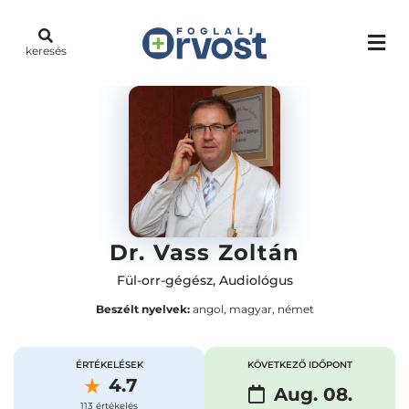
keresés
Dr. Vass Zoltán
Fül-orr-gégész
,
Audiológus
Beszélt nyelvek:
angol, magyar, német
ÉRTÉKELÉSEK
KÖVETKEZŐ IDŐPONT
4.7
Aug. 08.
113 értékelés